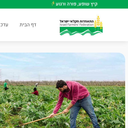
קיץ שופע, פורה ורגוע
דף הבית
עדכו