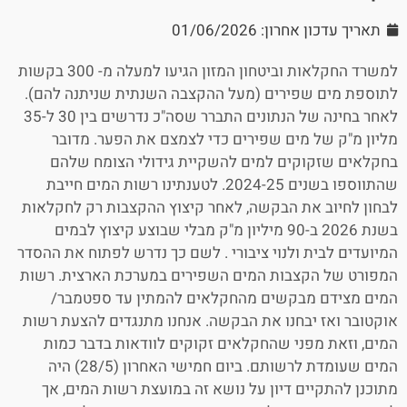
תאריך עדכון אחרון: 01/06/2026
למשרד החקלאות וביטחון המזון הגיעו למעלה מ- 300 בקשות
לתוספת מים שפירים (מעל ההקצבה השנתית שניתנה להם).
לאחר בחינה של הנתונים התברר שסה"כ נדרשים בין 30 ל-35
מליון מ"ק של מים שפירים כדי לצמצם את הפער. מדובר
בחקלאים שזקוקים למים להשקיית גידולי הצומח שלהם
שהתווספו בשנים 2024-25. לטענתינו רשות המים חייבת
לבחון לחיוב את הבקשה, לאחר קיצוץ ההקצבות רק לחקלאות
בשנת 2026 ב-90 מיליון מ"ק מבלי שבוצע קיצוץ לבמים
המיועדים לבית ולנוי ציבורי . לשם כך נדרש לפתוח את ההסדר
המפורט של הקצבות המים השפירים במערכת הארצית. רשות
המים מצידם מבקשים מהחקלאים להמתין עד ספטמבר/
אוקטובר ואז יבחנו את הבקשה. אנחנו מתנגדים להצעת רשות
המים, וזאת מפני שהחקלאים זקוקים לוודאות בדבר כמות
המים שעומדת לרשותם. ביום חמישי האחרון (28/5) היה
מתוכנן להתקיים דיון על נושא זה במועצת רשות המים, אך