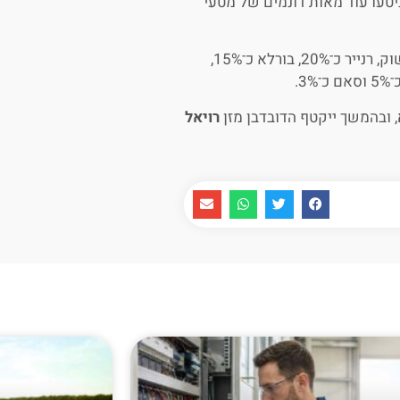
 ניטעו עוד מאות דונמים של מטעי
פילוח זני הדובדבן בישראל כולל את הזן בינג, המהווה כ־30% מהשוק, רנייר כ־20%, בורלא כ־15%,
, ובהמשך ייקטף הדובדבן מזן
רויאל