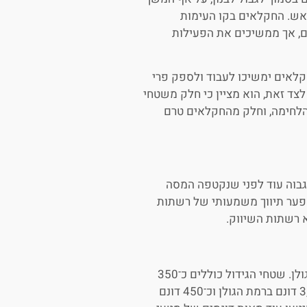
 אש. החקלאים בקו העימות
ם, אך ממשיכים את הפעילות
חקלאים ימשיכו לעבוד ולספק פרי
לצד זאת, הוא מציין כי חלק משטחי
 הלחימה, וחלק מהחקלאים טרם
 גבוה עוד לפני שנקטפה המסה
ם פער תיווך משמעותי של רשתות
א רשתות השיווק.
נמצאים באזור הגליל והגולן. שטחי הגידול כוללים כ־350
דונם במרום הגליל והרי נפתלי, כ־300 דונם בגליל המערבי, כ־3,900 דונם ברמת הגולן וכ־450 דונם