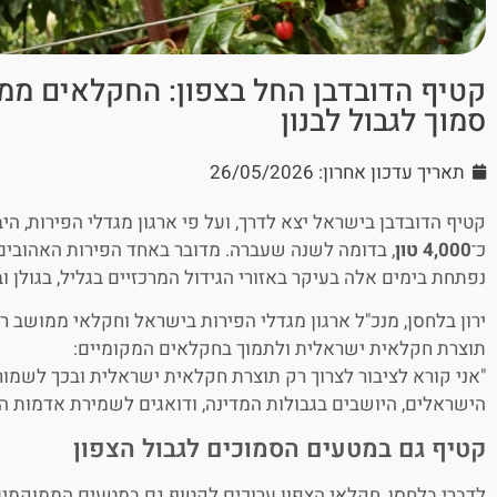
קטיף הדובדבן החל בצפון: החקלאים ממ
סמוך לגבול לבנון
תאריך עדכון אחרון: 26/05/2026
קטיף הדובדבן בישראל יצא לדרך, ועל פי ארגון מגדלי הפירות, הי
כ־
4,000 טון
, בדומה לשנה שעברה. מדובר באחד הפירות האהובים 
נפתחת בימים אלה בעיקר באזורי הגידול המרכזיים בגליל, בגולן ו
ירון בלחסן, מנכ"ל ארגון מגדלי הפירות בישראל וחקלאי ממושב רמ
תוצרת חקלאית ישראלית ולתמוך בחקלאים המקומיים:
"אני קורא לציבור לצרוך רק תוצרת חקלאית ישראלית ובכך לשמו
הישראלים, היושבים בגבולות המדינה, ודואגים לשמירת אדמות הל
קטיף גם במטעים הסמוכים לגבול הצפון
לדברי בלחסן, חקלאי הצפון ערוכים לקטוף גם במטעים הממוקמים