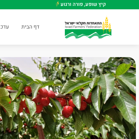
קיץ שופע, פורה ורגוע
דף הבית
עדכו