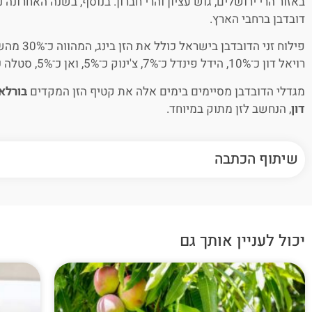
באזור הרי ירושלים, גוש עציון והרי חברון. בנוסף, בשנה האחרונה
דובדבן ברחבי הארץ.
רויאל דון כ־10%, הידל פינדל כ־7%, צ'ינוק כ־5%, ואן כ־5%, סטלה כ־5% וסאם כ־3%.
מגדלי הדובדבן מסיימים בימים אלה את קטיף הזן המקדים
בורלא
דון
, הנחשב לזן מתוק במיוחד.
שיתוף הכתבה
יכול לעניין אותך גם