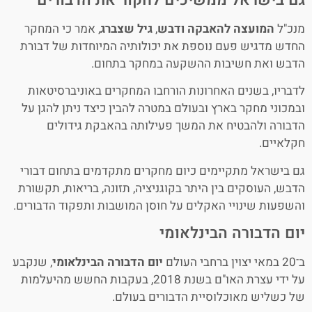
מנכ"ל
המועצה להאבקה ודבש
,
גיל שצברג
, אמר כי המחקר
החדש מדגיש פעם נוספת את יכולותיה המיוחדות של דבורת
הדבש ואת חשיבות ההשקעה במחקר בתחום.
לדבריו, בשנים האחרונות הורחבו המחקרים באוניברסיטאות
ובמכוני מחקר בארץ ובעולם במטרה להבין כיצד ניתן להגן על
הדבורה ולהבטיח את המשך פעילותה בהאבקת גידולים
חקלאיים.
גם בישראל מתקיימים כיום מחקרים מתקדמים בתחום דבורי
הדבש, העוסקים בין היתר בקוגניציה, תזונה, בריאות, תקשורת
והשפעות שינויי האקלים על חוסן המושבות ותפקוד הדבורים.
יום הדבורה הבינלאומי
ב־20 במאי יצוין ברחבי העולם
יום הדבורה הבינלאומי
, שנקבע
על ידי עצרת האו"ם בשנת 2018, בעקבות החשש מהיעלמות
של כשליש מאוכלוסיית הדבורים בעולם.