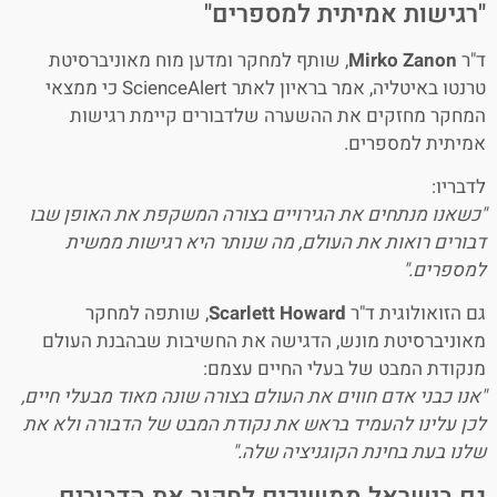
"רגישות אמיתית למספרים"
ד"ר
Mirko Zanon
, שותף למחקר ומדען מוח מאוניברסיטת
טרנטו באיטליה, אמר בראיון לאתר ScienceAlert כי ממצאי
המחקר מחזקים את ההשערה שלדבורים קיימת רגישות
אמיתית למספרים.
לדבריו:
"כשאנו מנתחים את הגירויים בצורה המשקפת את האופן שבו
דבורים רואות את העולם, מה שנותר היא רגישות ממשית
למספרים."
גם הזואולוגית ד"ר
Scarlett Howard
, שותפה למחקר
מאוניברסיטת מונש, הדגישה את החשיבות שבהבנת העולם
מנקודת המבט של בעלי החיים עצמם:
"אנו כבני אדם חווים את העולם בצורה שונה מאוד מבעלי חיים,
לכן עלינו להעמיד בראש את נקודת המבט של הדבורה ולא את
שלנו בעת בחינת הקוגניציה שלה."
גם בישראל ממשיכים לחקור את הדבורים