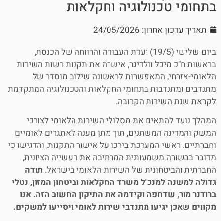
בתחומי טכנולוגיה וחקלאות
תאריך עדכון אחרון: 24/05/2026
ביום שלישי (19/5) ועדת העבודה והרווחה של הכנסת,
בראשות ח"כ מיכל וולדיגר, אישרה את תקנות רשות השירות
הלאומי-אזרחי, המאפשרות לראשונה שילוב מוסדר של
מתנדבים ומתנדבות בתחומי החקלאות והטכנולוגיה המתקדמת
לקראת שנת השירות הקרובה.
המהלך נועד להתאים את מסלולי השירות הלאומי לצורכי
המשק והמדינה המשתנים, תוך מתן מענה לאתגרים לאומיים
וחברתיים. ראשי המערכת בירכו על אישור התקנות, והדגישו כי
מדובר בבשורה משמעותית המרחיבה את העשייה הציונית,
החברתית והביטחונית של השירות הלאומי בישראל.
תודה
גדולה למשנה למנכ"ל משרד החקלאות וביטחון המזון, נטלי
ברודנר מור, שדחפה וקידמה את התיקון החשוב הזה. אנו
מקווים שאכן יגיעו מתנדבי שירות לאומי ויסייעו למשקים.