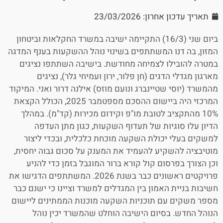
תאריך עדכון אחרון: 23/03/2026
ביום שני (16/3) התקיימה ישיבה במשרד החקלאות וביטחון
המזון, בה דנו המשתתפים בשינוי נוהל ההשקעות בענף המדגה
במטרה להובילו לצמיחה מחודשת. בישיבה השתתפו נציגים
מארגון מגדלי הדגים (חן פלור, ירון ועמיחי גלר), נציגים
מהמשרד (יוסי שטיינברג ונועם מוזס) אילנה דרור ואני. המיקוד
המרכזי היה ביישום ההסכם מספטמבר 2025, הכולל הקצאת
10% מהתקציב לטובת מו"פ וקידום מכירות (קד"מ). במהלך
הדיון עלו סוגיות של תעדוף השקעות, כגון מתן העדפה
למשקים בעלי יכולת השקעה מוכחת כלכלית, ובכדי ליצור
מוטיבציה להשקיע להעמיד את המענק על סכום גבוה יחסית,
וכן הצורך בפרסום קול קורא ברור המוגבל בזמן כדי להניע
פרויקטים ראשונים כבר בשנת 2026. המשתתפים הדגישו את
חשיבות בניית האמון בין המגדלים למשרד וציינו כי ישנם כבר
מספר משקים עם תוכניות השקעה מוכנות הממתינים ליישום
הנוהל החדש. בסיום הישיבה הוחלט שהמשרד יכין נוהל