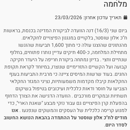
מלחמה
תאריך עדכון אחרון: 23/03/2026
ביום שני (16/3) דנה הוועדה לביקורת המדינה בכנסת, בראשות
ח"כ אלון שוסטר, בלקויים במנגנון הפיצויים לחקלאים.
מהנתונים שהוצגו עולה כי מתוך 1,600 תביעות שהוגשו
מתחילת המלחמה, כ-400 תיקים עדיין נותרו פתוחים, בחלוף
שנתיים וחצי . בדיון נמתחה ביקורת חריפה על היעדר חקיקה
קבועה ועל הקשיים התזרימיים שנוצרו, במיוחד לקראת תקופת
החגים. בעוד שרשות המיסים ציינה כי מרבית התביעות בענף
החקלאות קיבלו מקדמות משמעותיות, נציגי המגזר החקלאי
הצביעו על חוסר ודאות כלכלית ועיכובים בטיפול בשיקום
תשתיות ובמקרים מורכבים . הוועדה הדגישה את הצורך הדחוף
בהפעלת קרן הפיצויים גם עבור נזקי מבצע "שאגת הארי", כדי
למנוע קריסה כלכלית של העסקים והמשקים שנפגעו .
אנו
מודים לח"כ אלון שוסטר על ההתמדה בהבאת הנושא החשוב
לסדר היום
.