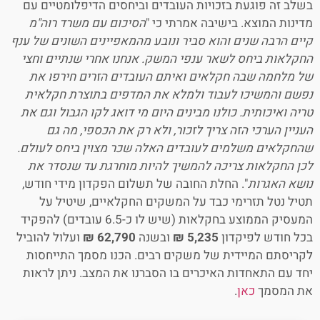
בשלב זה פוגעת בזכויות העובדים וביחסים הדיפלומטיים עם
מדינות המוצא. בישיבה אמרתי כי "
הסיכום עם משרד רוה"מ
קיים הרבה שנים והוא סביר ונובע מהמאפיינים השונים של ענף
החקלאות ביחס לשאר ענפי המשק. אנחנו אחרי שנתיים וחצי
של מלחמה שבה חקלאים ואיתם העובדים הזרים חירפו את
נפשם והמשיכו לעבוד ולמלא את המדפים בתוצרת חקלאית
טריה ואיכותית. כולנו מבינים היום מי דואג לקו הגבול וגם את
העניין הערכי הזה צריך לזכור, ולא רק את הכספי, מה גם
שהחקלאים משלמים לעובדים האלה שכר מצוין ביחס לעולם.
לכן החקלאות צריכה להמשיך להיות מוחרגת עד שנסדר את
נושא האגרות
". החלת החובה של תשלום הפקדון מידי חודש,
תטיל נטל תזרימי כבד על המשקים החקלאיים, שיטיל על
המעסיק הממוצע בחקלאות (שיש לו כ-6.5 עובדים) להפקיד
בכל חודש לפיקדון
5,235 ₪
ובשנה
62,790 ₪
ועלול להוביל
לקריסתם המיידית של משקים רבים. הכנו מסמך התייחסות
יחד עם התאחדות האיכרים בו הסברנו את המצב. ניתן לראות
את המסמך
כאן
.