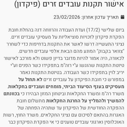
אישור תקנות עובדים זרים (פיקדון)
תאריך עדכון אחרון: 23/02/2026
ביום שלישי (17/2) ועדת העבודה והרווחה דנה בהחלת חובת
הפקדת פיקדון לזכויות סוציאליות על מעסיקי עובדים זרים.
נציגי התעשייה דרשו לאשר את התקנות בדחיפות כדי לשחרר
"צוואר בקבוק" המונע מהם הבאת אלפי עובדים חדשים.
לכאורה, היה אמור להיות מדובר בדיון פשוט ולא מורכב לאישור
טיוטת התקנות שהוגשו ע"י רוה"מ בתפקידו כשר הפנים וע"י
יריב לוין בתפקידו כשר העבודה. בטיוטת התקנות נאמר
במפורש כי חובת הפיקדון על עובדים זרים
לא תחול על
מעסיקים בענף הסיעוד הביתי, מומחים ועובדים בחקלאות
.
משרד רה"מ ומשרד החקלאות וביטחון המזון הבהירו כי
בכוונתם
להמשיך ולהמליץ על החרגת החקלאות
מתשלום חובת
ההפקדה החודשית של הפיקדון עד שתהיה הפחתה של
האגרות בהתאם לסיכום עם נציגי החקלאים. משרד החוץ, רשות
האוכלוסין וארגוני עובדים טוענים כי אי הפקדת הפיקדון כבר