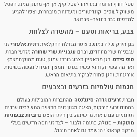
פטל חורף הדומה במראהו לפטל קיץ, אך אף מתוק ממנו. הפטל
משווק לשפים, קונדיטורים ומעדניות מובחרות, וצפוי להגיע
למדפים כבר בינואר–פברואר.
צבע, בריאות וטעם – מהשדה לצלחת
בגן הירק שלה במושב צופר מגדלת החקלאית
רונית אלעזרי
זני
עגבניות שרי מיוחדים, ובהם
עגבניית שרי שחורה
מזרעי חברת
טופ סידס
. הזן מתאפיין בצבע בורדו עמוק, טעם מתוק־חמצמץ
וארומה עשירה, והוא עשיר בנוגדי חמצון. הגידול נעשה בשיטות
אורגניות, והגן פתוח לביקור בתיאום מראש.
מגמות עולמיות בזרעים ובצבעים
חברת
זרעים גדרה-סינג'נטה
, מהחברות המובילות בעולם
בתחום זרעי הירקות, הציגה מגוון זנים חדשים המשלבים ערכים
תזונתיים עם נראות מרשימה. בין היתר הוצגו
כרוביות צבעוניות
מתוקות
– סגולה, כתומה ולבנה – לצד זני חסה חדשים בעלי
מרקם קראנצ’י הנשמר גם לאחר תיבול.