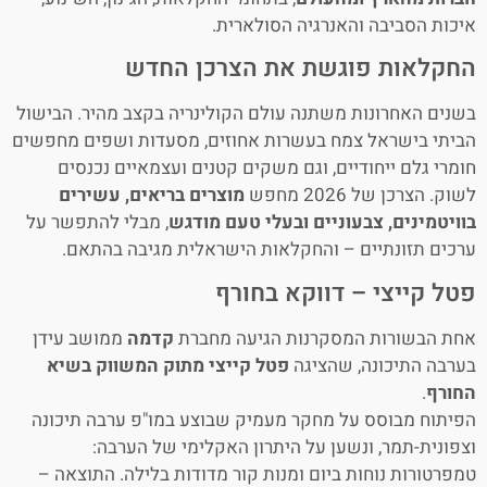
איכות הסביבה והאנרגיה הסולארית.
החקלאות פוגשת את הצרכן החדש
בשנים האחרונות משתנה עולם הקולינריה בקצב מהיר. הבישול
הביתי בישראל צמח בעשרות אחוזים, מסעדות ושפים מחפשים
חומרי גלם ייחודיים, וגם משקים קטנים ועצמאיים נכנסים
לשוק. הצרכן של 2026 מחפש
מוצרים בריאים, עשירים
בוויטמינים, צבעוניים ובעלי טעם מודגש
, מבלי להתפשר על
ערכים תזונתיים – והחקלאות הישראלית מגיבה בהתאם.
פטל קייצי – דווקא בחורף
אחת הבשורות המסקרנות הגיעה מחברת
קדמה
ממושב עידן
בערבה התיכונה, שהציגה
פטל קייצי מתוק המשווק בשיא
החורף
.
הפיתוח מבוסס על מחקר מעמיק שבוצע במו"פ ערבה תיכונה
וצפונית-תמר, ונשען על היתרון האקלימי של הערבה:
טמפרטורות נוחות ביום ומנות קור מדודות בלילה. התוצאה –