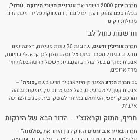
חברת
ירוק 2000
חשפה את
עגבניית השרי הירוקה „גורמי”
,
בעלת טעם עמוק ורענן ויבול גבוה, המשווקת על ידי משק זהבי
מחולות זיקים.
חדשנות כחול־לבן
חברת
אוריג'ין זרעים
, שחוגגת 20 שנות פעילות, הציגה זנים
חדשים בגידול מסחרי בישראל, ובהם מלון לבן קראנצ’י במיוחד,
אבטיח מוקדם בעל יבול רב ועגבניית אשכול חדשה בעלת חיי
מדף ארוכים.
גם חברת
הזרע
הציגה זן מיני־אבטיח חדש בשם
„פומה”
–
אבטיח קטן, ללא גרעינים, בעל צבע אדום עז, מתיקות גבוהה
ומרקם קריספי, המותאם במיוחד למשקי בית קטנים ולצריכה
אישית.
חריף, מתוק וקראנצ’י – הדור הבא של הירקות
חברת
באייר א.ב זרעים
השיקה בין היתר את
„סולטנה”
–
פלפל חריף אש בצבע ירוק כהה, לצד זני מלון, כרוב, עגבנייה