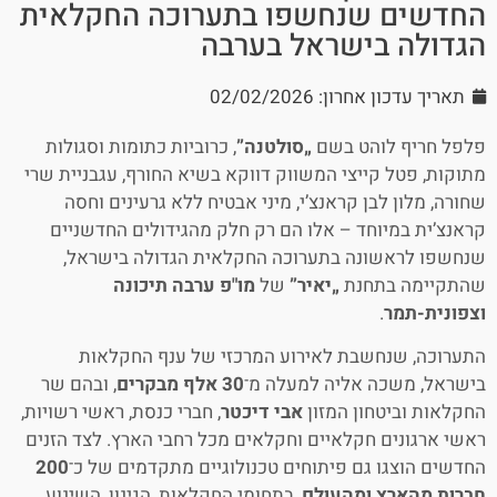
החדשים שנחשפו בתערוכה החקלאית
הגדולה בישראל בערבה
תאריך עדכון אחרון: 02/02/2026
פלפל חריף לוהט בשם
„סולטנה”
, כרוביות כתומות וסגולות
מתוקות, פטל קייצי המשווק דווקא בשיא החורף, עגבניית שרי
שחורה, מלון לבן קראנצ’י, מיני אבטיח ללא גרעינים וחסה
קראנצ’ית במיוחד – אלו הם רק חלק מהגידולים החדשניים
שנחשפו לראשונה בתערוכה החקלאית הגדולה בישראל,
שהתקיימה בתחנת
„יאיר”
של
מו"פ ערבה תיכונה
וצפונית-תמר
.
התערוכה, שנחשבת לאירוע המרכזי של ענף החקלאות
בישראל, משכה אליה למעלה מ־
30 אלף מבקרים
, ובהם שר
החקלאות וביטחון המזון
אבי דיכטר
, חברי כנסת, ראשי רשויות,
ראשי ארגונים חקלאיים וחקלאים מכל רחבי הארץ. לצד הזנים
החדשים הוצגו גם פיתוחים טכנולוגיים מתקדמים של כ־
200
חברות מהארץ ומהעולם
, בתחומי החקלאות, הגינון, השינוע,