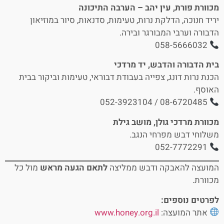
מכוורת פורת, עין יהב – הערבה התיכונה
יריד חנוכה, הדלקת נרות, טעימות, סדנאות, סיור במוזיאון
הדבורה וערבי המבורגר ובירה.
058-5666032
בית הדבורה והדבש, יד מרדכי
הכנת נרות דונג, צפייה בעבודת דבוראי, טעימות וביקור בבית
האוסף.
08-6720485 / 052-3923104
מכוורת מרדכי גולן, מושב גילת
משלוחי דבש מפרחי הנגב.
052-7772291
המועצה להאבקה ודבש ממליצה
לתאם הגעה מראש
מול כל
מכוורת.
לפרטים נוספים:
אתר המועצה:
www.honey.org.il