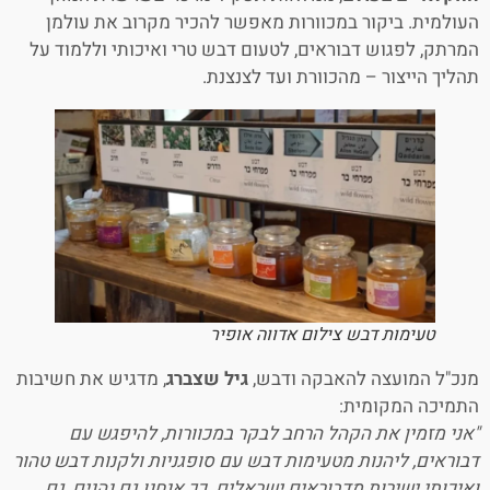
העולמית. ביקור במכוורות מאפשר להכיר מקרוב את עולמן
המרתק, לפגוש דבוראים, לטעום דבש טרי ואיכותי וללמוד על
תהליך הייצור – מהכוורת ועד לצנצנת.
טעימות דבש צילום אדווה אופיר
מנכ"ל המועצה להאבקה ודבש,
גיל שצברג
, מדגיש את חשיבות
התמיכה המקומית:
"אני מזמין את הקהל הרחב לבקר במכוורות, להיפגש עם
דבוראים, ליהנות מטעימות דבש עם סופגניות ולקנות דבש טהור
ואיכותי ישירות מדבוראים ישראלים. כך אנחנו גם נהנים, גם