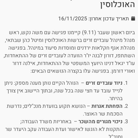
האוכלוסין
תאריך עדכון אחרון: 16/11/2025
ביום ראשון שעבר (9.11) קיימנו פגישה עם משה נקש, ראש
מנהל מינהל עובדים זרים ברשות האוכלוסין ומיטל כהן שבתאי,
מנהלת אגף חקלאות ירדנים ומוסדות סיעוד במינהל. בפגישה
השתתפו, דורון לבנה יו"ר הוועדה לעובדים זרים של ההתאחדות,
עו"ד יגאל דנינו היועץ המשפטי של ההתאחדות, אילנה דרור
ואורי דורמן. בפגישה עלו בקצרה הנושאים הבאים:
ניוד עובדים זרים
– הנוהל הקיים נותן מענה מספק: ניתן
לנייד עובד עד חצי שנה בכל שנה, ובתוך היישוב אין צורך
בהיתר.
הפחתת אגרות
– הנושא תקוע בוועדת מנכ"לים; נדרשת
הסכמת שר האוצר.
ניכוי מגורים מהשכר
– באחריות משרד העבודה;
התקנות לא הוגשו לאישור ועדת העבודה עקב היעדר שר
ומנכ"ל.