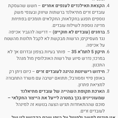
הקצאת תאילנדים לענפים אחרים
– חשש שהעסקת
עובדים זרים מתיאלנד ברשתות שיווק ובענפי משק
נוספים תפגע בחקלאות; החקלאים תומכים בפתיחת
מדינה נוספת לשילוח עובדים.
ברחנים (עובדים לא חוקיים)
– דרישה להגביר אכיפה
נגד מעסיקים; הרשות מבקשת לא לקבל תלונות מהשטח
על אכיפה.
תיקון 5 לתמ"א 35
– פותר בעיות בצפון ובדרום אך לא
במרכז; נדרש סיוע של רשות האוכלוסין מול מנהל
התכנון.
חידוש רישיונות נהיגה לעובדים זרים
– כיום ניתן רק
באופן פיזי ומסורבל; תתואם ישיבה עם משרד התחבורה
למציאת פתרון.
הארכת תקופת השהייה של עובדים מתיאלנד
שמעוניינים בכך במטרה לייעל את הייצור החקלאי –
סוכם שההתאחדות תגיש הצעה בנושא זה למינהל
לעובדים זרים.
אנו מודים למשה ולמיטל על הזמן שהם הקדישו לנו ועל