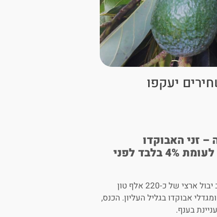
חירים יעקפו
– זני האבוקדו
המשחירים צפויים להוות השנה 36% מהיבול, לעומת 4% בלבד לפני
עם פתיחת עונת קטיף האבוקדו 2025-26 בישראל, הצפויה להניב יבול ארצי של כ-220 אלף טון
גדלי אבוקדו בגליל העליון. הכנס,
יינת בענף.