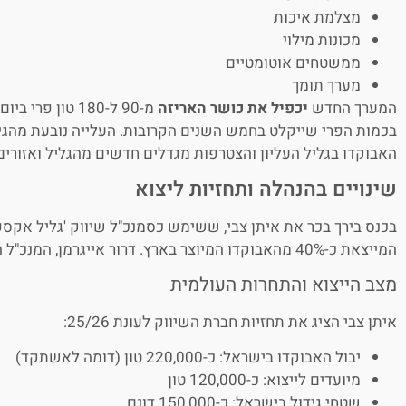
מצלמת איכות
מכונות מילוי
ממשטחים אוטומטיים
מערך תומך
המערך החדש
יכפיל את כושר האריזה
בכמות הפרי שייקלט בחמש השנים הקרובות. העלייה נובעת מהגי
האבוקדו בגליל העליון והצטרפות מגדלים חדשים מהגליל ואזורים
שינויים בהנהלה ותחזיות ליצוא
בכנס בירך בכר את איתן צבי, ששימש כסמנכ"ל שיווק 'גליל אקספ
המייצאת כ-40% מהאבוקדו המיוצר בארץ. דרור אייגרמן, המנכ"ל היוצא, יכהן כעת כיו"ר החברה.
מצב הייצוא והתחרות העולמית
איתן צבי הציג את תחזיות חברת השיווק לעונת 25/26:
יבול האבוקדו בישראל: כ-220,000 טון (דומה לאשתקד)
מיועדים לייצוא: כ-120,000 טון
שטחי גידול בישראל: כ-150,000 דונם