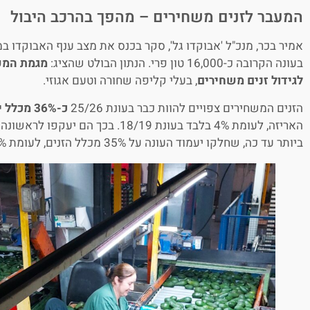
המעבר לזנים משחירים – מהפך בהרכב היבול
אמיר בכר, מנכ"ל 'אבוקדו גל', סקר בכנס את מצב ענף האבוקדו במ
בעונה הקרובה כ-16,000 טון פרי. הנתון הבולט שהציג:
מגמת המעב
לגידול זנים משחירים
, בעלי קליפה שחורה וטעם אגוזי.
הזנים המשחירים צפויים להוות כבר בעונת 25/26
כ-36% מכלל יבול זני האבוקדו
האריזה, לעומת 4% בלבד בעונת 18/19. בכך 
ביותר עד כה, שחלקו יעמוד העונה על 35% מכלל הזנים, לעומת 53% בעונת 18/19.