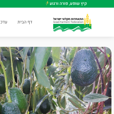
קיץ שופע, פורה ורגוע
דף הבית
עדכו