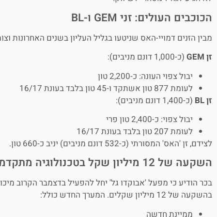
הכוכבים העולים: זני GEM ו-BL
מבין הזנים דמויי-האס שניטעו בגליל העליון בשנים האחרונות וצו
זן GEM
(כ-1,000 דונם מניבים):
יבול צפוי העונה: כ-2,200 טון
לעומת 877 טון אשתקד ו-45 טון בלבד בעונת 16/17
זן BL
(כ-1,400 דונם מניבים):
יבול צפוי: כ-2,400 טון פרי
לעומת 207 טון בלבד בעונת 16/17
לצידם, זן 'האס' המסורתי (כ-532 דונם מניבים) יניב כ-660 טון.
השקעה של 12 מיליון שקל בטכנולוגיה מתקדמת
בכר הודיע כי מפעל 'אבוקדו גל' יחל להפעיל בדצמבר הקרוב מי
בהשקעה של 12 מיליון שקלים. המערך החדש כולל:
ממיינת חדשה