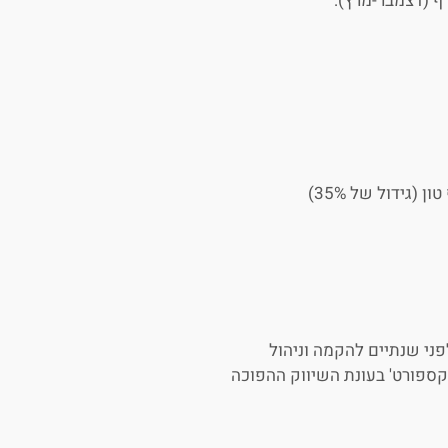
ף (דצמבר-מרץ):
פני שנתיים להקמה וניהול
אקספורט' בעונת השיווק ההפוכה