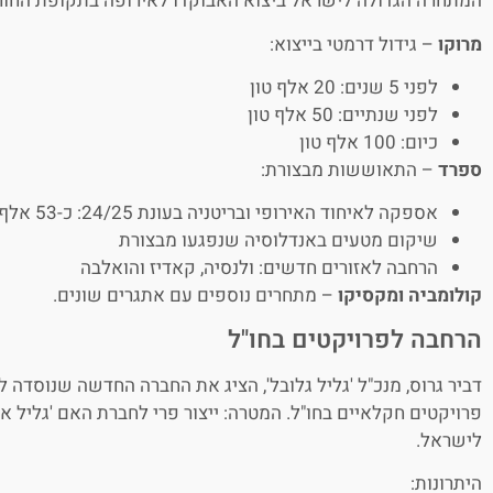
המתחרה הגדולה לישראל ביצוא האבוקדו לאירופה בתקופת החור
מרוקו
– גידול דרמטי בייצוא:
לפני 5 שנים: 20 אלף טון
לפני שנתיים: 50 אלף טון
כיום: 100 אלף טון
ספרד
– התאוששות מבצורת:
אספקה לאיחוד האירופי ובריטניה בעונת 24/25: כ-53 אלף טון (גידול של 35%)
שיקום מטעים באנדלוסיה שנפגעו מבצורת
הרחבה לאזורים חדשים: ולנסיה, קאדיז והואלבה
קולומביה ומקסיקו
– מתחרים נוספים עם אתגרים שונים.
הרחבה לפרויקטים בחו"ל
דביר גרוס, מנכ"ל 'גליל גלובל', הציג את החברה החדשה שנוסדה ל
פרויקטים חקלאיים בחו"ל. המטרה: ייצור פרי לחברת האם 'גליל 
לישראל.
היתרונות: