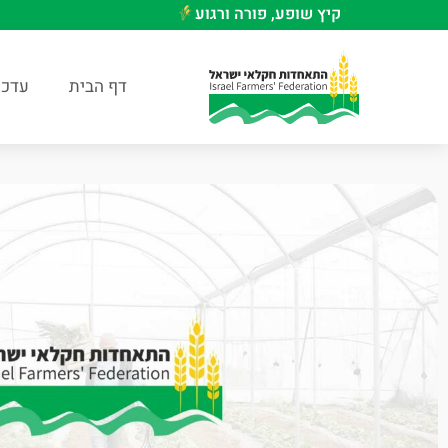
קיץ שופע, פורה ורגוע
דף הבית
עדכו