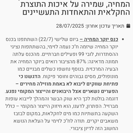
המחיה, שמירה על איכות התוצרת
החקלאית והתאחדות התעשיינים
תאריך עדכון אחרון: 28/07/2025
כנס יוקר המחיה –
ביום שלישי (22/7) השתתפנו בכנס
יוקר המחיה שיזמה ח"כ נעמה לזימי, בהשתתפות נציגי
ההסתדרות, לובי 99 ופעילים חברתיים. מהכנס עלתה
תמונה מדאיגה: 87% מהציבור רואים ביוקר המחיה את
הבעיה המרכזית. בנוסף נחשפו כשלים מבניים כמו
מונופולים, מסים גבוהים וחוסר פיקוח.
הדגשנו כי
פתיחת שווקים ליבוא לא באמת מוזילה מחירים –
הפערים נשארים אצל היבואנים והייצור המקומי נפגע
.
דוגמה בולטת לכך היא שוק הבשר והמהלך לייבוא עופות
מברזיל. הפתרון, לדענו, הוא חיזוק הייצור המקומי – כולל
השקעה בתשתיות כמו מים לחקלאות, במקום לבזבז
משאבים יקרים. תודה לח"כ לזימי על העלאת הנושא
החשוב הזה לדיון ציבורי.