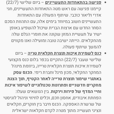
פגישה בהתאחדות התעשיינים
– ביום שלישי (22/7)
קיימנו פגישה עם ראש מטה התאחדות התעשיינים, חגי
אדרי וליאור כוכבי. שיתוף הפעולה עם התאחדות
התעשיינים חשוב במיוחד בימים אלה, עם התהוות הסכם
הסחר החדש עם ארצות הברית שיכול להשפיע באופן
ישיר על תעשיית המזון שקונה את חומרי הגלם שלה
מהחקלאים. הייתה ישיבה טובה ומועילה ואנו מקווים
להמשך שיתוף פעולה.
כנס לשמירת איכות תוצרת חקלאית טריה
– ביום
שלישי שעבר (22/7) התקיים בכפר בלום כנס מקצועי
לשמירת איכות תוצרת חקלאית טרייה, ביוזמת מינהל
המחקר החקלאי, מכון מיגל וחברת רימי.
הכנס עסק
באתגרי שימור תוצרת טרייה לאחר הקטיף, תוך הצגת
מחקרים חדשניים ופתרונות טכנולוגיים לשיפור איכות
וחיי המדף של פירות וירקות
. בין הנושאים שעלו:
הפחתת איבודים, אחסון חכם, וכלים לחיזוי וניהול לוגיסטי
של שרשרת האספקה. הכנס חיבר בין חוקרים, חקלאים
ונציגי תעשייה מתוך מטרה לקדם חקלאות ישראלית