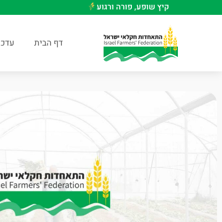
קיץ שופע, פורה ורגוע
דף הבית
עדכו