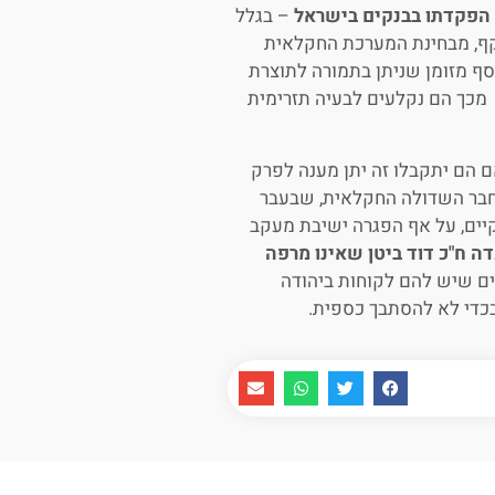
– בגלל
חוקק ע"י הכנסת בשנת 2018 ונכנס לתוקף, מבחינת המערכת החקלאית
 עם כסף מזומן שניתן בתמורה לתוצרת
מכך הם נקלעים לבעיה תזרימית
ם הם יתקבלו זה יתן מענה לפרק
, חבר השדולה החקלאית, שבעבר
קר ומבין היטב את הבעיה. מחר (יום שני, 28/7) תתקיים, על אף הפגרה ישיבת מעקב
עדה ח"כ דוד ביטן שאינו מרפה
ם שיש להם לקוחות ביהודה
כדי לא להסתבך כספית.