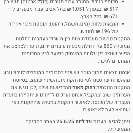
סכומיי הניכוי המותר עבור מגורים (כולל ארנונה) ינועו בין
517 ₪ בצפון ל־1,051 ₪ בתל אביב; עבור מבנה יביל –
671 ₪ בכל הארץ.
הוצאות נלוות (מים, חשמל, ריהוט): תוספת ניכוי אחידה
של 196 ₪ לחודש.
התקנות נובעות מעבודת צוות בין-משרדי בעקבות החלטת
ממשלה 860 על הגדלת מכסות עובדים זרים, ונועדו לצמצם את
הפער שנוצר בין עלויות המעסיק בפועל לבין הסכומים
המותרים לניכוי.
אנחנו יוצאים מתוך הנחה ששינוי בסכומים המותרים לניכוי נובע
מההערות שהגשנו לטיוטה הקודמת, השינוי שמוצג בטיוטת
התקנות הנוכחית
רחוק מאוד
מהדרישות שלנו ,לכן נגיש את
הערותינו שוב ובמקביל אנחנו נערכים לדיונים שיתקיימו בוועדת
העבודה של הכנסת לאישור התקנות במטרה שהתקנות כפי
שמוצא כעת לא יאושרו.
ניתן להגיש הערות
עד ליום 25.6.25
באתר החקיקה
הממשלתי.