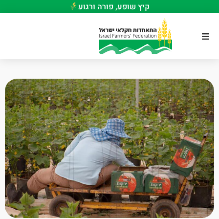
קיץ שופע, פורה ורגוע