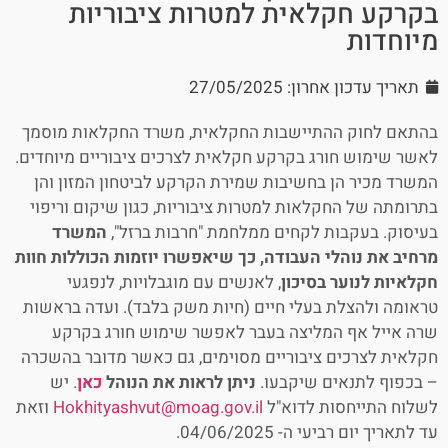
בקרקע חקלאית למטרות ציבוריות
מיוחדות
תאריך עדכון אחרון: 27/05/2025
בהתאם לחוק ההתיישבות החקלאית, משרד החקלאות מוסמך
לאשר שימוש חורג בקרקע חקלאית לצרכים ציבוריים מיוחדים.
המשרד מכיר הן בחשיבות שמירת הקרקע לביטחון המזון והן
בתרומתה של החקלאות למטרות ציבוריות, כגון שיקום וריפוי
בעיסוק.
בעקבות לקחים ממלחמת "חרבות ברזל",
המשרד
מרחיב את נוהלי העבודה, כך שיאפשרו יוזמות הכוללות חוות
חקלאיות לנוער בסיכון
, לאנשים עם מוגבלויות, לנפגעי
טראומה ולהצלת בעלי חיים (חיות משק בלבד). ועדה בראשות
שרה אייל אף המליצה בעבר לאפשר שימוש חורג בקרקע
חקלאית לצרכים ציבוריים מסוימים, גם כאשר מדובר בהשכרה
– בכפוף לתנאים שיקבעו.
ניתן לראות את הנוהל
כאן
. יש
לשלוח התייחסות לדוא"ל
Hokhityashvut@moag.gov.il
וזאת
עד לתאריך יום רביעי ה- 04/06/2025.