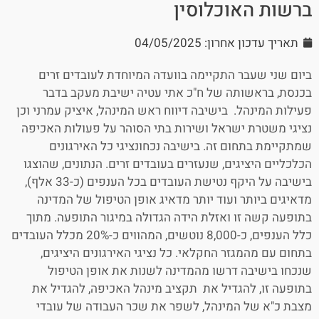
ברשות האוכלוסין
תאריך עדכון אחרון: 04/05/2025
ביום שני שעבר התקיימה בוועדה המיוחדת לעובדים זרים
בכנסת, בראשותה של ח"כ אתי עטיה ישיבת מעקב בדבר
פעילות המינהל. בישיבה דיווח ראש המינהל, איציק עמרני וכן
נציגי משטרת ישראל ושירות בתי הסוהר על פעולות האכיפה
שמתקיימת בתחום זה. בישיבה נכחונציגי כל האירגונים
הכלכליים היציגים, שנעזרים בעובדים זרים. הנתונים, שהוצגו
בישיבה על היקף נטישת העובדים בכל הענפים (כ-33 אלף),
מדאיגים ביותר ועוד יותר מדאיג אופן הטיפול של המדינה
בתופעה קשה זו ואזלת הידה הגדולה במיגור התופעה. מתוך
כלל הענפים, כ-8,000 נוטשים, המהווים כ-20% מכלל העובדים
בתחום עם מהמגזר החקלאי. כל נציגי האירגונים היציגים,
שנכחו בישיבה דרשו מהמדינה לשנות את אופן הטיפול
בתופעה זו, להגדיל את תקציב מינהל האכיפה, להגדיל את
מצבת כ"א של המינהל, לשפר את שכר העבודה של עובדי