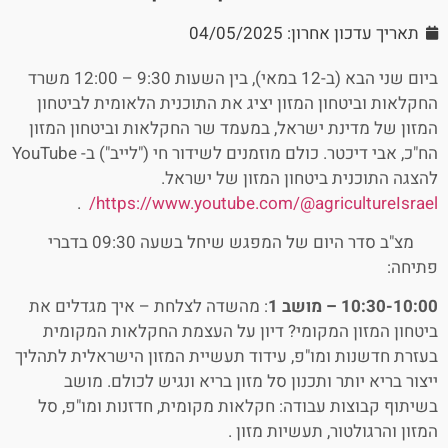
תאריך עדכון אחרון: 04/05/2025
ביום שני הבא (ב-12 במאי), בין השעות 9:30 – 12:00 משרד
החקלאות וביטחון המזון יציג את התוכנית הלאומית לביטחון
המזון של מדינת ישראל, במעמד שר החקלאות וביטחון המזון
הח"כ, אבי דיכטר. כולם מוזמנים לשידור חי ("לייב") ב- YouTube
להצגה התוכנית ביטחון המזון של ישראל.
.
https://www.youtube.com/@agricultureIsrael/
מצ"ב סדר היום של המפגש שיחל בשעה 09:30 בדברי
פתיחה:
10:30-10:00 – מושב 1
: מהשדה לצלחת – איך מגדלים את
ביטחון המזון המקומי? דיון על העצמת החקלאות המקומית
בעזרת חדשנות ומו"פ, עידוד תעשיית המזון הישראלית לתהליך
ייצור בריא יותר ותכנון סל מזון בריא ונגיש לכולם. מושב
בשיתוף קבוצות עבודה: חקלאות מקומית, חדזנות ומו"פ, סל
המזון והרגולטור, תעשיות מזון .