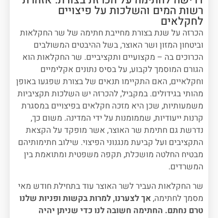
דרישה לחתימה על הכרזת בצורת: אזהרת
רשות המים והשלכות על פיצויים
לחקלאים
הכרזה על שנת בצורת מחייבת חתימה של שר החקלאות
וביטחון המזון ושר האוצר, בשל ההיבטים המשולבים
הכרוכים בה – מקצועיים ותקציביים. שר החקלאות הוא
הגורם המוסמך לקבוע, על בסיס נתונים אקלימיים
וחקלאיים, האם התקיימו תנאים של בצורת שפגעו באופן
מהותי בגידולים. במקביל, להכרזה יש השלכות תקציביות
משמעותיות, שכן היא מזכה חקלאים בפיצויים במסגרת
קרנות ייעודיות, שממומנות על ידי המדינה. משום כך,
נדרשת גם חתימת שר האוצר, אשר מופקד על הקצאת
התקציבים ועל קביעת מנגנוני הפיצוי. שילוב חתימותיהם
מבטיח החלטה מושכלת, תקפה משפטית ומתואמת בין
המשרדים.
שר החקלאות העביר לשר האוצר עוד בתחילת חודש מאי
מסמך לחתימה,
אך לצערנו, למרות בקשות ופניות שלנו
טרם נחתם. החתימה חשובה לנו כדי שניתן יהיה