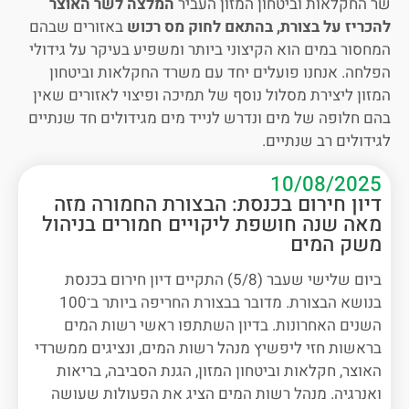
שר החקלאות וביטחון המזון העביר
המלצה לשר האוצר
להכריז על בצורת, בהתאם לחוק מס רכוש
באזורים שבהם
המחסור במים הוא הקיצוני ביותר ומשפיע בעיקר על גידולי
הפלחה. אנחנו פועלים יחד עם משרד החקלאות וביטחון
המזון ליצירת מסלול נוסף של תמיכה ופיצוי לאזורים שאין
בהם חלופה של מים ונדרש לנייד מים מגידולים חד שנתיים
לגידולים רב שנתיים.
10/08/2025
דיון חירום בכנסת: הבצורת החמורה מזה
מאה שנה חושפת ליקויים חמורים בניהול
משק המים
ביום שלישי שעבר (5/8) התקיים דיון חירום בכנסת
בנושא הבצורת. מדובר בבצורת החריפה ביותר ב־100
השנים האחרונות. בדיון השתתפו ראשי רשות המים
בראשות חזי ליפשיץ מנהל רשות המים, ונציגים ממשרדי
האוצר, חקלאות וביטחון המזון, הגנת הסביבה, בריאות
ואנרגיה. מנהל רשות המים הציג את הפעולות שעושה