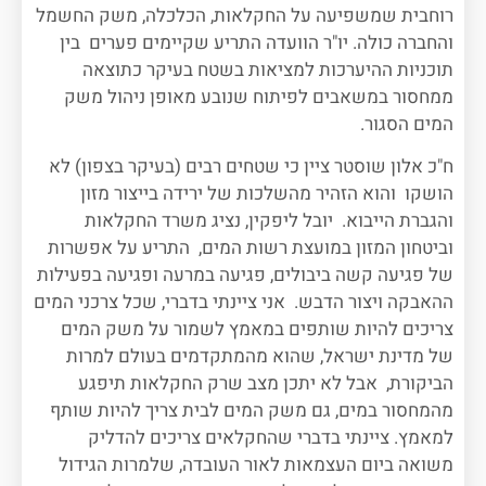
רוחבית שמשפיעה על החקלאות, הכלכלה, משק החשמל
והחברה כולה. יו"ר הוועדה התריע שקיימים פערים בין
תוכניות ההיערכות למציאות בשטח בעיקר כתוצאה
ממחסור במשאבים לפיתוח שנובע מאופן ניהול משק
המים הסגור.
ח"כ אלון שוסטר ציין כי שטחים רבים (בעיקר בצפון) לא
הושקו והוא הזהיר מהשלכות של ירידה בייצור מזון
והגברת הייבוא. יובל ליפקין, נציג משרד החקלאות
וביטחון המזון במועצת רשות המים, התריע על אפשרות
של פגיעה קשה ביבולים, פגיעה במרעה ופגיעה בפעילות
ההאבקה ויצור הדבש. אני ציינתי בדברי, שכל צרכני המים
צריכים להיות שותפים במאמץ לשמור על משק המים
של מדינת ישראל, שהוא מהמתקדמים בעולם למרות
הביקורת, אבל לא יתכן מצב שרק החקלאות תיפגע
מהמחסור במים, גם משק המים לבית צריך להיות שותף
למאמץ. ציינתי בדברי שהחקלאים צריכים להדליק
משואה ביום העצמאות לאור העובדה, שלמרות הגידול