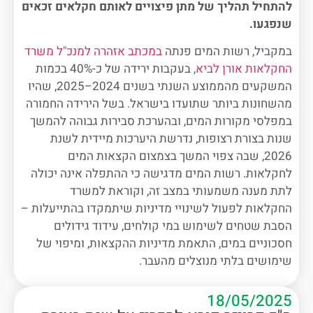
להתחיל תהליך של מתן פיצויים לאותם חקלאים זכאים
שנפגעו.
במקביל, רשות המים פנתה
במכתב אזהרה למנכ"ל משרד
החקלאות אורן לביא
, בעקבות ירידה של כ-40% בכמות
המשקעים מהממוצע השנתי בשנים 2024–2025, שהיו
מהשחונות ביותר שתועדו בישראל. בשל הירידה החמורה
במפלסי מקורות המים, ובהערכת סבירות גבוהה להמשך
שנות בצורת רצופות, נדרשת היערכות מיידית לשנת
2026, שבה צפוי המשך בצמצום הקצאות המים
לחקלאות. רשות המים מדגישה כי ההתפלה אינה יכולה
לתת מענה משמעותי במצב זה, וקוראת למשרד
החקלאות לפעול לשינויי מדיניות שיתמקדו בהתייעלות –
הסבת שטחים לשימוש במי קולחים, עידוד גידולים
חסכוניים במים, התאמת מדיניות ההקצאות, ומיפוי של
שימושים בלתי מנוצלים מהעבר.
18/05/2025