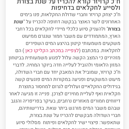
ח"כ קרויזר קורא להכריז על שנת בצורת
ולסייע לחקלאים בדחיפות
ח"כ יצחק קרויזר וחברי שדולת החקלאות, פנו בימים
האחרונים לשר האוצר בבקשה דחופה להכריז על "
שנת
בצורת
" ולהעניק סיוע כלכלי מיידי לחקלאים בכל רחבי
הארץ, המתמודדים עם משבר חמור שנגרם ממיעוט
משקעים משמעותי קיטון בהיצע המים השפירים
לחקלאות. במכתבם (
לצפייה במכתב הקליקו כאן
) הם
מזהירים כי המצב הקשה עלול לפגוע משמעותית בביטחון
המזון הלאומי ולהוביל לעלייה חדה ביוקר המחיה. לדברי
ח"כ קרויזר, שמוביל את המאבק יחד עם חברי השדולה,
מיעוט המשקעים ופגיעה במקורות המים פוגעים קשה
בגידולים החקלאיים ועלולים לגרום למחסור בתוצרת
חקלאית ואף לעליית מחירים לצרכן. פנייה זו מגיעה לאחר
דיווחים חמורים מאזורים נרחבים, בעיקר בפריפריה והנגב
שבהם משבר המים מורגש ביתר שאת. בדרישותיהם,
חברי השדולה מבקשים להכריז על שנת בצורת,
שתאפשר: פיצוי ישיר לחקלאים ופיתוח מסלולי סיוע