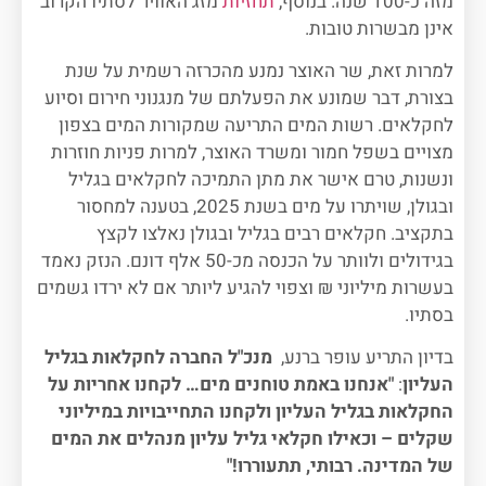
מזה כ-100 שנה. בנוסף,
תחזיות
מזג האוויר לסתיו הקרוב
אינן מבשרות טובות.
למרות זאת, שר האוצר נמנע מהכרזה רשמית על שנת
בצורת, דבר שמונע את הפעלתם של מנגנוני חירום וסיוע
לחקלאים. רשות המים התריעה שמקורות המים בצפון
מצויים בשפל חמור ומשרד האוצר, למרות פניות חוזרות
ונשנות, טרם אישר את מתן התמיכה לחקלאים בגליל
ובגולן, שויתרו על מים בשנת 2025, בטענה למחסור
בתקציב. חקלאים רבים בגליל ובגולן נאלצו לקצץ
בגידולים ולוותר על הכנסה מכ-50 אלף דונם. הנזק נאמד
בעשרות מיליוני ₪ וצפוי להגיע ליותר אם לא ירדו גשמים
בסתיו.
בדיון התריע עופר ברנע,
מנכ"ל החברה לחקלאות בגליל
העליון
:
"אנחנו באמת טוחנים מים… לקחנו אחריות על
החקלאות בגליל העליון ולקחנו התחייבויות במיליוני
שקלים – וכאילו חקלאי גליל עליון מנהלים את המים
של המדינה. רבותי, תתעוררו!"