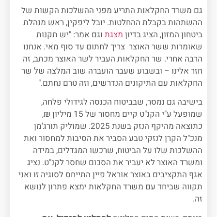
גם משרד החקלאות התריע מפני ההשלכות הקשות של
ההשתהות בקבלת ההחלטות. יובל ליפקין, ראש מנהלת
ביטחון המזון, הציג בדיון
מצגת
וגם אמר: "יש תקנות
שאומרות ששר האוצר צריך לחתום עד סוף מאי. אנחנו
הרבה אחרי. שר החקלאות העביר לשר האוצר מכתב, זה
חזר אלינו – ובשבוע שעבר הועברה שוב המלצה של שר
החקלאות עם התיקונים הנדרשים, וזה טרם נחתם."
בישיבה גם נמסר, שבביטוח הכנסה לגידולי פלחה,
שמופעל ע"י הקנ"ט קיים מחסור של 15 מיליון ₪,
כתוצאה מהיקף הנזק בשנת 2025. שמוליק תורג'מן
מנכ"ל הקרן לנזקי טבע הסביר את הסיבות למחסור ואת
ההשלכות שלו על הביטוח, שרכשו המגדלים, במידה
ומשרד האוצר לא יעביר את הסכום שחסר לקנ"ט. נציג
אגף התקציבים באוצר אוראל פיין התייחס לסוגיה זו ואני
תקווה שביחד עם משרד החקלאות ימצא פתרון לנושא
זה.