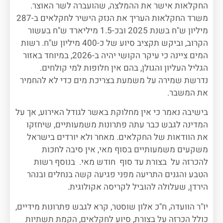
החקלאות אישר את ההמלצה, שהועברה לשר האוצר.
משרד החקלאות העריך את הנזק הישיר לחקלאים ב-287
מיליון ש"ח בשנת 2025 ובכ-1.5 מיליארד ש"ח בעשור
הקרוב, וביקש תקציב סיוע של כ-400 מיליון ש"ח. רשות
המים ציינה כי עיקר הקושי יהיה ב-2026, במיוחד באזור
הגליל העליון והגולן, בהם אין חלופות למי קולחים.
נדרשת שמירה על משמעת בצריכת מים כדי לא להחמיר
את המשבר.
בישיבה נאמר כי אין מחלוקת באשר לגודל האירוע, אך על
המדינה לגבש כבר עתה פתרונות משמעותיים, שיחזקו
את הוודאות של החקלאים. מאחר ולא יורדים בישראל
משקעים משמעותיים בסוף מאי, אין סיבה לחכות
להכרזה על בצורת עד סוף חודש מאי. בנוסף רשות
הטבע והגנים התריעה מפני פגיעה קשה בנחלים ובנהר
הירדן, שעלולה להוביל לקריסה אקולוגית.
יו"ר הוועדה, ח"כ אלון שוסטר, קרא לגבש פתרונות מידיים,
כולל הכרזה על בצורת, סיוע לחקלאים, הקמת תשתיות