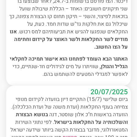
דיכטר. הצו פורסם ברשומות ב-24.7, לאחר שבוצעו בו
שני תיקונים חשובים: האחד – הכללת שיבולת שועל
בזכאות לפיצוי, והשני – תיקון תחום קו הבצורת צפונה, כך
שיכלול גם את חלקות גד"ש שדות חמד. כעת, על
החקלאים שנפגעו להגיש את תביעותיהם למס רכוש.
אנו
מודים לשר החקלאות ולשר האוצר על קידום וחתימה
על הצו החשוב
.
האתגר הבא העומד לפתחנו הוא אישור תמיכה לחקלאי
הגליל והגולן,
שוויתרו על מים לגידולים חד-שנתיים, כדי
לאפשר למגדלי המטעים להשתמש בהם.
20/07/2025
ביום שלישי (15/7) התקיים דיון בוועדה לקידום מנופי
צמיחה בענף החקלאות (ועדת משנה של ועדת הכלכלה).
הוועדה בראשות ח"כ אלון שוסטר, דנה
בנושא הבצורת
והשלכותיה על החקלאות בישראל
. לפי נתוני השירות
המטאורולוגי, מדובר בבצורת הקשה ביותר שידעה ישראל