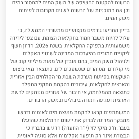
הרשות להקטנת החשיפה של משק המים למחסור במים
וכן את התוכניות של הרשות לשנים הקרובות לפיתוח
משק המים.
בדיון התריעו גורמים מקצועיים ממשרדי הממשלה, כי
עלול להיות משבר חמור בחקלאות הצומח, עם צפי לירידה
משמעותית בתפוקה החקלאית בשנת 2026. הדיון חשף
ליקויים חמורים בהיערכות המדינה לשינויי האקלים
ולניהול משק המים, בהם אובדן של מאות מיליוני קוב של
מי קולחים מטוהרים שנשפכים לים, כתוצאה מאי ביצוע
השקעות בפיתוח מערכת השבת מי הקולחים הבין אזורית
והארצית לחקלאות, עיכובים בהקמת מתקני התפלה
כתוצאה מהמלחמה, אי חיבור של אזורים מנותקים לרשת
הארצית ופגיעה חמורה ביבולים ובמשק הדבורים.
המשתתפים קראו להקמת מועצת מים לאומית ודרשו
ממבקר המדינה לבדוק את יישום ההמלצות שהועלו
בעבר. ח"כ מיקי לוי (יו"ר הוועדה) הדגיש בדבריו כי
הבצורת אינה רק תופעה אקלימית אלא סוגיה לאומית