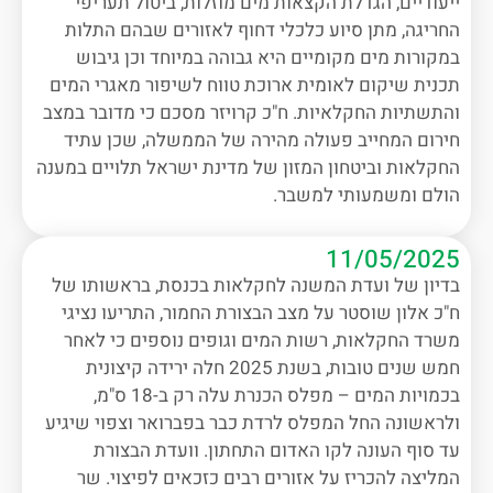
ייעודיים, הגדלת הקצאות מים מוזלות, ביטול תעריפי
החריגה, מתן סיוע כלכלי דחוף לאזורים שבהם התלות
במקורות מים מקומיים היא גבוהה במיוחד וכן גיבוש
תכנית שיקום לאומית ארוכת טווח לשיפור מאגרי המים
והתשתיות החקלאיות. ח"כ קרויזר מסכם כי מדובר במצב
חירום המחייב פעולה מהירה של הממשלה, שכן עתיד
החקלאות וביטחון המזון של מדינת ישראל תלויים במענה
הולם ומשמעותי למשבר.
11/05/2025
בדיון של ועדת המשנה לחקלאות בכנסת, בראשותו של
ח"כ אלון שוסטר על מצב הבצורת החמור, התריעו נציגי
משרד החקלאות, רשות המים וגופים נוספים כי לאחר
חמש שנים טובות, בשנת 2025 חלה ירידה קיצונית
בכמויות המים – מפלס הכנרת עלה רק ב-18 ס"מ,
ולראשונה החל המפלס לרדת כבר בפברואר וצפוי שיגיע
עד סוף העונה לקו האדום התחתון. וועדת הבצורת
המליצה להכריז על אזורים רבים כזכאים לפיצוי. שר