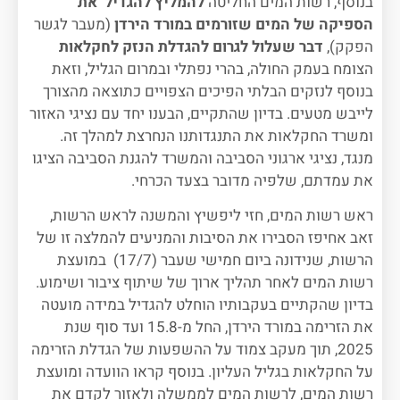
בנוסף, רשות המים החליטה
להמליץ להגדיל את
הספיקה של המים שזורמים במורד הירדן
(מעבר לגשר
הפקק),
דבר שעלול לגרום להגדלת הנזק לחקלאות
הצומח בעמק החולה, בהרי נפתלי ובמרום הגליל, וזאת
בנוסף לנזקים הבלתי הפיכים הצפויים כתוצאה מהצורך
לייבש מטעים. בדיון שהתקיים, הבענו יחד עם נציגי האזור
ומשרד החקלאות את התנגדותנו הנחרצת למהלך זה.
מנגד, נציגי ארגוני הסביבה והמשרד להגנת הסביבה הציגו
את עמדתם, שלפיה מדובר בצעד הכרחי.
ראש רשות המים, חזי ליפשיץ והמשנה לראש הרשות,
זאב אחיפז הסבירו את הסיבות והמניעים להמלצה זו של
הרשות, שנידונה ביום חמישי שעבר (17/7) במועצת
רשות המים לאחר תהליך ארוך של שיתוף ציבור ושימוע.
בדיון שהקתיים בעקבותיו הוחלט להגדיל במידה מועטה
את הזרימה במורד הירדן, החל מ-15.8 ועד סוף שנת
2025, תוך מעקב צמוד על ההשפעות של הגדלת הזרימה
על החקלאות בגליל העליון. בנוסף קראו הוועדה ומועצת
רשות המים, לרשות המים לממשלה ולאזור לקדם את