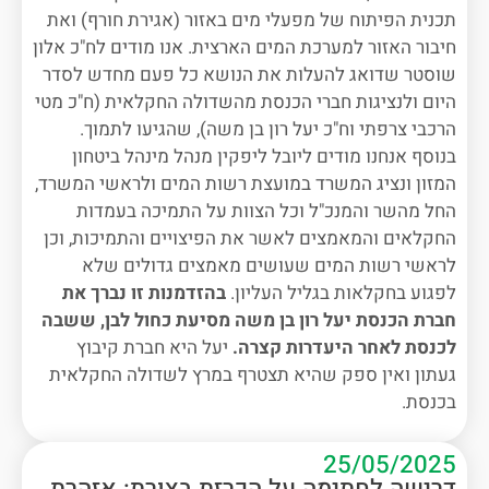
תכנית הפיתוח של מפעלי מים באזור (אגירת חורף) ואת
חיבור האזור למערכת המים הארצית. אנו מודים לח"כ אלון
שוסטר שדואג להעלות את הנושא כל פעם מחדש לסדר
היום ולנציגות חברי הכנסת מהשדולה החקלאית (ח"כ מטי
הרכבי צרפתי וח"כ יעל רון בן משה), שהגיעו לתמוך.
בנוסף אנחנו מודים ליובל ליפקין מנהל מינהל ביטחון
המזון ונציג המשרד במועצת רשות המים ולראשי המשרד,
החל מהשר והמנכ"ל וכל הצוות על התמיכה בעמדות
החקלאים והמאמצים לאשר את הפיצויים והתמיכות, וכן
לראשי רשות המים שעושים מאמצים גדולים שלא
לפגוע בחקלאות בגליל העליון.
בהזדמנות זו נברך את
חברת הכנסת יעל רון בן משה מסיעת כחול לבן, ששבה
לכנסת לאחר היעדרות קצרה.
יעל היא חברת קיבוץ
געתון ואין ספק שהיא תצטרף במרץ לשדולה החקלאית
בכנסת.
25/05/2025