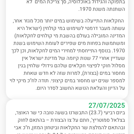
בתפוקה והגידול באוכלוסיה, סך צריכת המים לא
השתנתה משנת 1970.
החקלאות התייעלה בשימוש במים יותר מכל מגזר אחר,
עשתה מעבר דרמטי לשימוש במי קולחין (ישראל היא
המדינה המובילה בעולם בהשבת מי קולחים לחקלאות)
ומשתמשת בפחות מים שפירים לעומת השימוש בשנת
1970. בנוסף התייחסתי למחירי המים לחקלאות, וכן לכך
שעדיין אחרי 77 שנות קיומה של מדינת ישראל אין
מסלול חוקי לפיצוי חקלאים שלהם גידולי שלחין בגין
מחסור במים (בצורת), למרות שזה לא חדש שאחת
למספר שנים יש מחסור במים קיצוני. תודה לח"כ מיקי לוי
על הדיון והעלאת הנושא החשוב לסדר היום.
27/07/2025
ביום רביעי (23.7) התבשרנו בשעה טובה כי שר האוצר,
בצלאל סמוטריץ', חתם על צו הבצורת – בהתאם לחוק
ובהתאם להמלצת שר החקלאות וביטחון המזון, ח"כ אבי