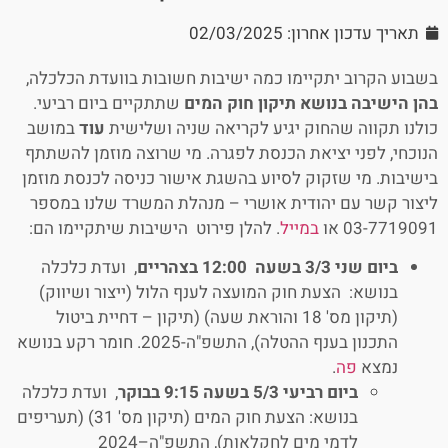
תאריך עדכון אחרון: 02/03/2025
בשבוע הקרוב יתקיימו כמה ישיבות חשובות בוועדת הכלכלה,
בהן הישיבה בנושא תיקון חוק המים
שתתקיים ביום רביעי.
כולנו תקווה שהחוק יגיע לקריאה שניה ושלישית
עוד
במושב
הנוכחי, לפני יציאת הכנסת לפגרה. מי שרוצה מוזמן להשתתף
בישיבות. מי שזקוק לסיוע בהשגת אישור כניסה לכנסת מוזמן
ליצור קשר עם יהודית אושרי – מנהלת המשרד שלנו במספר
03-7719091 או
במייל
. להלן פירוט הישיבות שיתקיימו הם:
ביום שני 3/3 בשעה 12:00 בצהריים
, ועדת כלכלה
בנושא: הצעת חוק המועצה לענף הלול (ייצור ושיווק)
(תיקון מס' 18 והוראת שעה) (תיקון – דחיית ביטול
התכנון בענף ההטלה), התשפ"ה-2025. חומר רקע בנושא
נמצא
פה
.
ביום רביעי 5/3 בשעה 9:15 בבוקר
, ועדת כלכלה
בנושא: הצעת חוק המים (תיקון מס' 31) (תעריפים
לדמי מים לחקלאות), התשפ"ה–2024