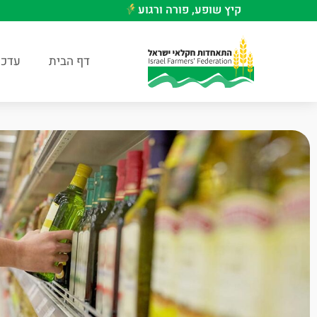
קיץ שופע, פורה ורגוע
דף הבית
עדכו