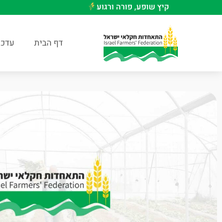
קיץ שופע, פורה ורגוע
דף הבית
עדכו