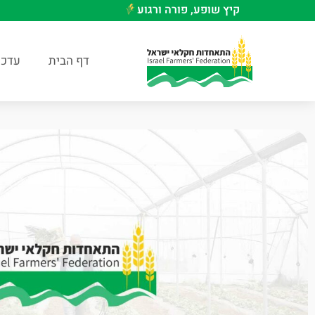
קיץ שופע, פורה ורגוע
דף הבית
עדכו