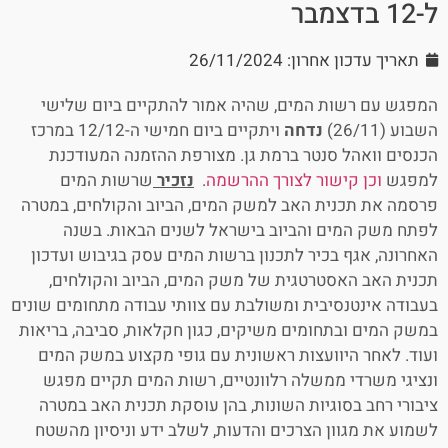
ל-12 בדצמבר
תאריך עדכון אחרון: 26/11/2024
המפגש עם רשות המים, שהיה אמור להתקיים ביום שלישי
השבוע (26/11)
נדחה
ויתקיים ביום חמישי ה-12/12 במרכז
הכנסים וואהל סנטר ברמת גן. מצורפת ההזמנה המעודכנת
למפגש
וכן קישור לצורך ההרשמה
.
נזכיר
שרשות המים
פרסמה את תכנית האב למשק המים, הביוב והקולחים, במטרה
לפתח משק המים והביוב בישראל לשנים הבאות. בשנה
האחרונה, אגף בכיר לתכנון ברשות המים עסק בגיבוש ועדכון
תכנית האב האסטרטגית של משק המים, הביוב והקולחים,
בעבודה אינטנסיבית ומשולבת עם צוותי עבודה מתחומים שונים
במשק המים ובתחומים משיקים, כגון חקלאות, סביבה, בריאות
ועוד. לאחר היוועצות ראשונית עם גופי מקצוע במשק המים
ונציגי משרדי ממשלה רלוונטיים, רשות המים תקיים מפגש
ציבורי רחב בסוגיות השונות, בהן עוסקת תכנית האב במטרה
לשמוע את מגוון הצרכים והדעות, לשלב ידע וניסיון מהשטח