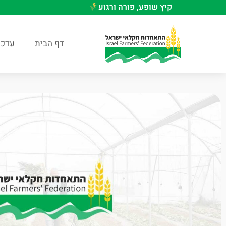
קיץ שופע, פורה ורגוע
דף הבית
עדכו