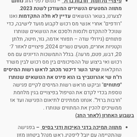
פיצויי מלחמת "חרבות ברזל"
– ממש לפני החג
נחתם
מתווה המטעים הנשירים המעודכן לשנת 2023
.
לצערנו, בשאר הנושאים
עדיין לא חלה התקדמות
ואנו
"רודפים" אחרי אנשי מס רכוש לקבוע מועד לישיבה, כדי
שנוכל להתקדם ולנסות ולסכם את הנושאים שנותרו
פתוחים (גידולי שדה – תפוחי אדמה, גזר, חיטה, תלתן
וקטניות אחרים, מטעים נשרים 2024, פיצויים לאזור 7־
20, דבש, פטם, מרעה). בגלל התמשכות הדיונים עם מס
רכוש ואי ביצוע של ההסיכומים בין מס רכוש לבין משרד
החקלאות
שיגר השר דיכטר מכתב לראש רשות המיסים
רו"ח שי אהרונוביץ בו הוא פירט את הנושאים שנותרו
"פתוחים
" וביקש מראש רשות המיסים לקיים פגישה
נוספת בכדי לקדם את הטיפול בפיצויים בגין מלחמת
"חרבות ברזל". אנחנו ממתינים לתיאום הפגישה ועד אז
ממשיכים להכין את המתווים שנותרו .
בשבוע האחרון (לאחר החג)
מתווה תמיכה בדגי האיכות ודגי בסיס
–
בפגישה
שהתקיימה עם יובל ליפקין, ראש מנהל ביטחון מזון