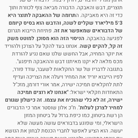
תוצרים, דבש והאבקה. הדבורה מביאה צוף לכוורת ותוך
כדי זה היא מאביקה. ה
תרומה של ההאבקה לתוצר היא
3־5 מיליארד שקלים לשנה, והדבש הוא בסיס קיומם
של הדבוראים שמאפשר את זה
. פתיחת הייבוא תגרום
לפגיעה בהאבקה.
הניסוי הזה הוא מסוכן
.
למוטט משק
זה קל, להקים קשה
. אנחנו בעד להקל על הצרכן ולהוריד
את יוקר המחיה, אבל החשש שלנו שאם נגיע להורדת
מכס מלאה לא יקנו מאיתנו דבש וההאבקה תיפגע".
בתגובה לדבריו של שר החקלאות לשעבר, עודד פורר,
לפיו הייבוא יוריד את המחיר ויעלה את הצריכה ועדיף
לתת לחקלאים תמיכה ישירה, אמר אורי דורמן, מזכ"ל
התאחדות חקלאי ישראל:
"אנחנו לא רוצים תמיכה
ישירה, זה לא כלי שהוכיח את עצמו. זה כישלון שגורם
למחיר לצרכן לעלות
". ח"כ אלון שוסטר אמר כי הדבורים
הן רשת ביטחון, כמו כיפת ברזל על ביטחון המזון
הישראלי, ומי שפוגע בדבוראים עושה מעשה שלא
יעשה. הוא הציע לאפשר לחברי הכנסת לבחון את הנושא