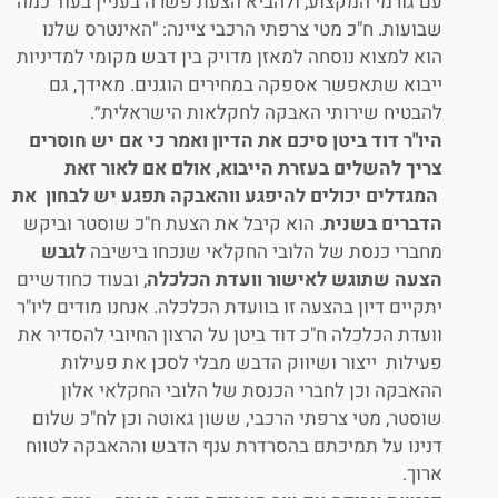
עם גורמי המקצוע, ולהביא הצעת פשרה בעניין בעוד כמה
שבועות. ח"כ מטי צרפתי הרכבי ציינה: "האינטרס שלנו
הוא למצוא נוסחה למאזן מדויק בין דבש מקומי למדיניות
ייבוא שתאפשר אספקה במחירים הוגנים. מאידך, גם
להבטיח שירותי האבקה לחקלאות הישראלית״.
היו"ר דוד ביטן סיכם את הדיון ואמר כי אם יש חוסרים
צריך להשלים בעזרת הייבוא, אולם אם לאור זאת
המגדלים יכולים להיפגע ווהאבקה תפגע יש לבחון את
הדברים בשנית
. הוא קיבל את הצעת ח"כ שוסטר וביקש
מחברי כנסת של הלובי החקלאי שנכחו בישיבה
לגבש
הצעה שתוגש לאישור וועדת הכלכלה
, ובעוד כחודשיים
יתקיים דיון בהצעה זו בוועדת הכלכלה. אנחנו מודים ליו"ר
וועדת הכלכלה ח"כ דוד ביטן על הרצון החיובי להסדיר את
פעילות ייצור ושיווק הדבש מבלי לסכן את פעילות
ההאבקה וכן לחברי הכנסת של הלובי החקלאי אלון
שוסטר, מטי צרפתי הרכבי, ששון גאוטה וכן לח"כ שלום
דנינו על תמיכתם בהסרדרת ענף הדבש וההאבקה לטווח
ארוך.