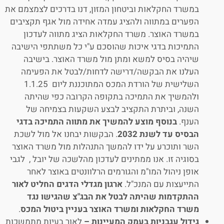
במשרד החקלאות וביטחון המזון, דנו בדרכים לצמצמם את
הפערים במתווה ולהציג עמדה אחידה מול אגף תקציבים
במשרד האוצר. משרד החקלאות הציג מתווה לעדכון
התמיכות בדגי איכות שהוסכם ע"י כל משתתפי הישיבה
שיהיה בסיס למשא ומתן מול משרד האוצר. בישיבה
העלנו את הבקשה/דרישה לדחות/לבטל את הפעימה
השלישית של הורדת המכס המתוכננת ליום 1.1.25
ולהמשיך את התמיכה בתקופה הקרובה כפי שהיתה
השנה, וביתרת התקציב לבצע השקעות בצמיחה של
הענף.
בנוסף מוצע להמשיך את מתווה התמיכה בדגי
הבסיס עד לשנת 2032
. הבקשות יבחנו אל מול לשכת
השר ותוכרע על ידו להמשך התנהלות מול משרד האוצר
בסוגיה זו. אנו ממתינים לעדכון מהלשכה של יובל , לגבי
אופן ניהול המו"מ והגורמים הרלוונטים באוצר לאחר
התייעצות עם המנכ"ל.
ארגון מגדלי הדגים החליט לאור
ההתקדמות שהיתה לבטל את הבג"צ שהגישו נגד
משרד החקלאות ומשרד האוצר בעניין ביטול המכס
.
גידול עגבניות בעמק המעיינות
–
לאור בעיות מתמשכות