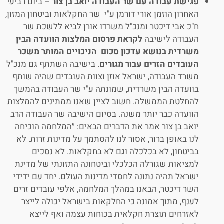
פגישת עבודה עם שר העבודה יואב בן צור
– ביום רביעי
האחרון הוזמן אורי דורמן ע"י שר החקלאות וביטחון המזון,
ח"כ אבי דיכטר ומנכ"ל משרדו אורן לביא ללשכת שר
העבודה לישיבה
לקראת פרסום המלצות הוועדה הבין
משרדית בנושא עדכון סכום הניכויים המותר משכר
העובדים הזרים עבור מגורים
. בישיבה השתתף גם מנכ"ל
משרד העבודה, ישראל אוזן וצוות העובדים שהיה שותף
בוועדה הבין משרדית, שמונתה ע"י שר העבודה בהמשך
להחלטת הממשלה. חשוב לציין שאנו ממתינים להמלצות
הוועדה כבר יותר משנה. בסיום הישיבה שר העבודה הרב
יואב בן צור אמר את הדברים הבאים: ״המלחמה הוכיחה
לנו באופן ברור, אסור לנו להסתמך על מדינות זרות. לא
בביטחון, לא בכלכלה וגם לא בחקלאות. לא נסכים
למציאות שגורלה הכלכלי וביטחונה התזונתי של מדינת
ישראל תהיה נתונה לחסדי מדינות העולם. יחד עם ידידי
השר דיכטר, הבאנו במהלך המלחמה, אלפי עובדים זרים
לענף, מתוך אמונה כי החלקאות בישראל יכולה לייצר
לאזרחים תוצרת חקלאית בכוחות עצמה ואף לייצא