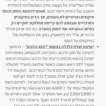
שנייה ושלישית את הצעת החוק הממשלתית להסדרת
ההצבה של כוורות וייצור דבש.
אמנם להצעת החוק נכנסו
תיקונים ושינויים לא מעטים, אך הדיון בתיקונים
המרכזיים שבנוגע להם קיימת מחלוקת יתקיים רק
בסיום ההקראה
של החוק בוועדה
. בא כוח ארגון מגדלי
הדבורים, עו"ד דוד ויינשטיין, בוחן את ההשלכות של
התיקונים על הענף.
ישיבת ועדת כלכלה בנושא "ייבוא הדבש"
– בהמשך
לישיבה על חוק הדבש, התקיימה, לבקשתנו, באותו היום
ישיבה בנושא מכסות הייבוא של הדבש בעקבות הכאוס
ששרר לפני ראש השנה, כאשר שלושה משרדי ממשלה
הגישו צווים לביטול המכס על ייבוא דבש. לבקשת יו"ר
הועדה הציג יעקב פולג, סמנכ"ל בכיר לסחר ושיתוף
פעולה בינלאומי נתונים על הענף בישראל , לפיהם היצור
המקומי עומד על כ־4,000 טון דבש בשנה ומייבאים עוד
כ־2,000־2,500 טון, ואף הוסיף כי אסור לבצע ניסויים על
ענף שעלולים להוביל להרס הענף. בישיבה הסביר יו"ר
ארגון מגדלי הדבורים, דורון ליבנה: "לדבורה יש שני