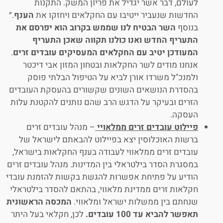
לעולם, דבר אשר יגדיל את פריון המשק. התקנות
החדשות שנעביר ייטיבו עם החקלאים ויחזקו את
הענף
.״
בנוסף
השר הבטיח לנו שממש בקרוב הוא יפרסם את
התעריף החדש ואנו כולנו תקווה שאכן התעריף
המעודכן יטיב עם החקלאים המעסיקים עובדים זרים
.
אנחנו מודים לשר החקלאות ובטחון המזון אבי דיכטר
ולמנכ"ל משרדו אורן לביא על הטיפול הבלתי פוסק
בהסדרת הנושאים השונים שקשורים בהעסקת העובדים
הזרים ובעיקר על הדגש הרב שהם נותנים להקטנת עלות
העסקה.
פיילוט עובדים זרים ממלאויי
– מנהל עובדים זרים
ברשות האוכלוסין יצא בפיילוט להבאתם לישראל של
עובדים זרים ממלאווי לעבודה בענף החקלאות בישראל,
במסגרת הסדר בילטראלי בין המדינות. מנהל עובדים זרים
הודיע על פתיחת אפשרות להגשת בקשות להזמנת עובדי
חקלאות זרים ממדינת מלאווי, בהתאם להסדר בילטראלי
שנחתם בין ממשלות ישראל ומלאווי.
המכסה הראשונית
תאפשר להביא עד 100 עובדים.
לכן, חקלאי בעל היתר