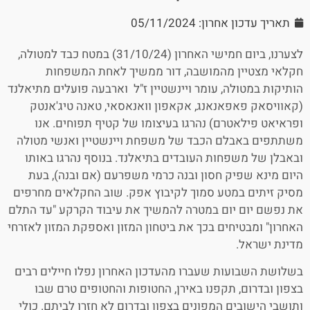
תאריך עדכון אחרון: 05/11/2024
לצערנו, ביום חמישי האחרון (31/10/24) במטח כבד למטולה,
חקלאי מצטיין מהמושבה, דור ממשיך לאחת המשפחות
הותיקות במטולה, עומר ויינשטיין ז"ל וארבעה פועלים מתיאלנד
(קאוויסאק פאפאנאנג, אקאפון וואנאסאי, טאנה טיג'אנטק
ופראיאט פילאטרם) נהרגו בעיצומו של קטיף תפוחים. אנו
משתתפים באבלם הכבד של משפחת ויינשטיין ואנשי מטולה
ובאבלן של משפחות העובדים בתיאלנד. בנוסף נהרגו באותו
היום מינא שפיק חסון ובנה כרמי משפרעם (אם ובנה), בעת
מסיק זיתים במטע סמוך לקיבוץ אפק. שוב החקלאים מחרפים
את נפשם יום יום במטרה להמשיך את עיבוד הקרקע "עד התלם
האחרון" ומבטיחים בכך את ביטחון המזון ואספקת המזון לאזרחי
מדינת ישראל.
בשלושת השבועות שעברו מהעדכון האחרון נפלו חיילים רבים
בצפון ובדרום, תקפנו באירן, החטופות והחטופים טרם שבו
ותושבי הישובים המפונים בצפון ובדרום לא חזרו לביתם. כולי