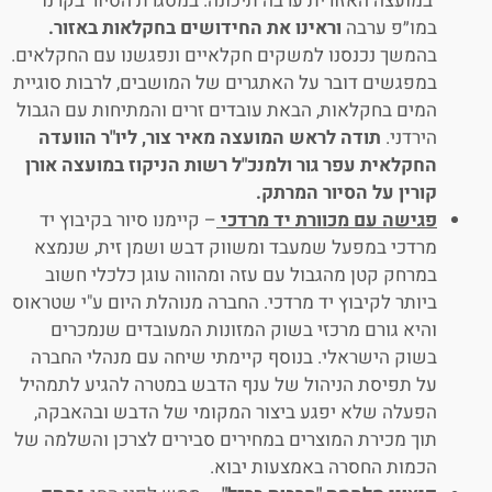
במועצה האזורית ערבה תיכונה. במסגרת הסיור בקרנו
במו״פ ערבה
וראינו את החידושים בחקלאות באזור.
בהמשך נכנסנו למשקים חקלאיים ונפגשנו עם החקלאים.
במפגשים דובר על האתגרים של המושבים, לרבות סוגיית
המים בחקלאות, הבאת עובדים זרים והמתיחות עם הגבול
הירדני.
תודה לראש המועצה מאיר צור, ליו"ר הוועדה
החקלאית עפר גור ולמנכ"ל רשות הניקוז במועצה אורן
קורין על הסיור המרתק.
פגישה עם מכוורת יד מרדכי
– קיימנו סיור בקיבוץ יד
מרדכי במפעל שמעבד ומשווק דבש ושמן זית, שנמצא
במרחק קטן מהגבול עם עזה ומהווה עוגן כלכלי חשוב
ביותר לקיבוץ יד מרדכי. החברה מנוהלת היום ע"י שטראוס
והיא גורם מרכזי בשוק המזונות המעובדים שנמכרים
בשוק הישראלי. בנוסף קיימתי שיחה עם מנהלי החברה
על תפיסת הניהול של ענף הדבש במטרה להגיע לתמהיל
הפעלה שלא יפגע ביצור המקומי של הדבש ובהאבקה,
תוך מכירת המוצרים במחירים סבירים לצרכן והשלמה של
הכמות החסרה באמצעות יבוא.