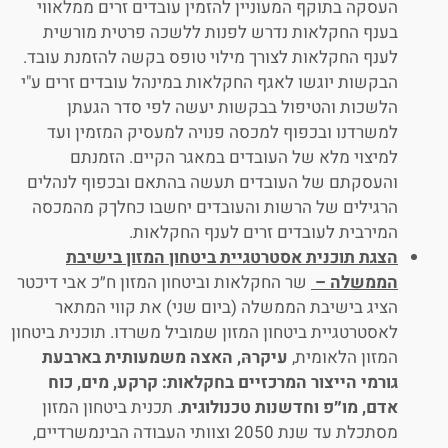
העסקה בתוקף המעוניין להזמין עובדים זרים ממלאווי
בענף החקלאות נדרש לפנות ללשכה פרטית מורשית
לענף החקלאות לצורך מילוי טופס בקשה להזמנת עובד.
הבקשות יוגשו לאגף החקלאות במינהל עובדים זרים ע"י
הלשכות והטיפול בבקשות יעשה לפי סדר הגעתן
למשרדנו ובכפוף למכסה פנויה למעסיק המזמין ועד
למיצוי מלא של העובדים במאגר הקיים. הזמנתם
והעסקתם של העובדים תעשה בהתאם ובכפוף לנהלים
הרגילים של הרשות והעובדים יחשבו כחלךק מהמכסה
המירבית לעובדים זרים לענף החקלאות.
הצגת תוכנית אסטרטגיית ביטחון המזון בישיבת
הממשלה –
שר החקלאות וביטחון המזון ח״כ אבי דיכטר
הציג בישיבת הממשלה (ביום שני) את קווי המתאר
לאסטרטגיית ביטחון המזון שמוביל משרדו. תוכנית ביטחון
המזון הלאומית,
עיקרהּ, האצה משמעותית בארבעת
גורמי הייצור המרכזיים בחקלאות: קרקע, מים, כוח
אדם, מו״פ וחדשנות טכנולוגית
. תכנית ביטחון המזון
מסתכלת עד שנת 2050 וצוותי העבודה הבינמשרדיים,