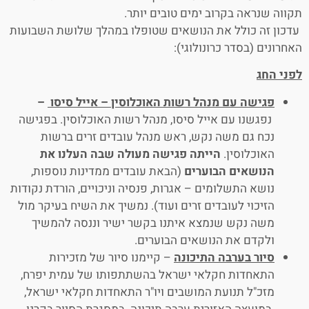
תקווה שנראה בקרוב ימים טובים יותר.
עדכון זה כולל את הנושאים שטופלו במהלך שלושת השבועות
האחרונים (בסדר כרונולוגי):
לפני החג
פגישה עם מנהל רשות האוכלוסין – אייל סיסו
–
נפגשנו עם אייל סיסו, מנהל רשות האוכלוסין. בפגישה
נכח גם משה נקש, ראש מנהל עובדים זרים ברשות
האוכלוסין.
הייתה פגישה מעולה שבה העלנו את
הנושאים הבוערים
(הבאת עובדים ממדינות נוספות,
נושא התשלומים – אגרות, פנסיה וניכויים, הורדת נקודות
הזיכוי לעובדים זרים ועוד). נמשיך את השיח בעיקר מול
משה נקש שנמצא איתנו בקשר ישיר וננסה להמשיך
ולקדם את הנושאים הבוערים.
סיור בערבה התיכונה
– קיימנו סיור של מזכירות
התאחדות חקלאי ישראל בהשתתפותו של עמית יפרח,
מזכ"ל תנועת המושבים ויו"ר התאחדות חקלאי ישראל,