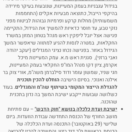
בגידול עגבניות בעמק המעיינות, שנובעות בעיקר מירידה
בהיקפי הייבול, כתוצאה מבעיות אקלים (התחממות
משמעותית) מחלות קרקע ופרמיות גבוהות לביטוח מפני
נזקי טבע, עד חוסר כדאיות להמשיך את הגידול, התקיימה
פגישה אצל יובל ליפקין ראש מנהל בטחון המזון במשרד
החקלאות, במטרה לנסות להגיע למתווה שיאפשר המשך
הגידול באזור. בפגישה נכחו נציגי המגדלים (יעקב יהודה
ואבי ברזני), סגנית ראש מ.א. עמק המעיינות מיכל
אקרמן, ציון דקו מנהל המו"פ החקלאי בעמק המעיינות,
חגי שניר, שמשון עומר ודוד סילברמן משה"מ, אורי צוק בר
אילנה ואנוכי. בסיום הישיבה
הוחלט
להכין
תוכנית
להגדלת
הייצור
המקומי
בשיתוף
שה
"
מ
והמגדלים
. בעוד
כשלושה שבועות ייקבע ישיבת המשך בה נדון בתכנית
שהוכנה.
ישיבת ועדת כלכלה בנושא "חוק הדבש"
– עם פתיחת
מושב החורף של הכנסת התחדשה עבודת הוועדות. ביום
שלישי (29 באוקטובר) התכנסה ועדת הכלכלה של
הכנסת, בראשות ח"כ דוד ביטן, והמשיכה להכין לקריאה