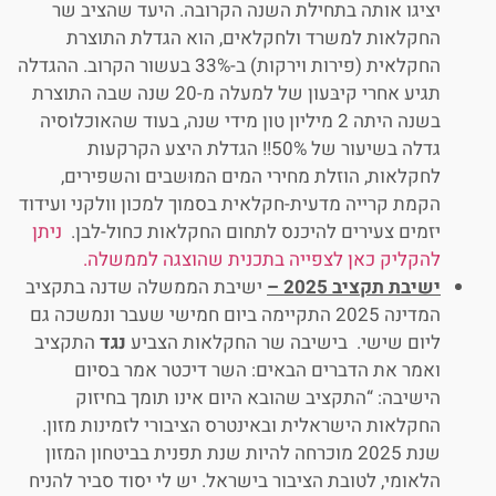
יציגו אותה בתחילת השנה הקרובה. היעד שהציב שר
החקלאות למשרד ולחקלאים, הוא הגדלת התוצרת
החקלאית (פירות וירקות) ב-33% בעשור הקרוב. ההגדלה
תגיע אחרי קיבּעון של למעלה מ-20 שנה שבה התוצרת
בשנה היתה 2 מיליון טון מידי שנה, בעוד שהאוכלוסיה
גדלה בשיעור של 50%!! הגדלת היצע הקרקעות
לחקלאות, הוזלת מחירי המים המוּשבים והשפירים,
הקמת קרייה מדעית-חקלאית בסמוך למכון וולקני ועידוד
יזמים צעירים להיכנס לתחום החקלאות כחול-לבן.
ניתן
להקליק כאן לצפייה בתכנית שהוצגה לממשלה.
ישיבת תקציב 2025 –
ישיבת הממשלה שדנה בתקציב
המדינה 2025 התקיימה ביום חמישי שעבר ונמשכה גם
ליום שישי. בישיבה שר החקלאות הצביע
נגד
התקציב
ואמר את הדברים הבאים: השר דיכטר אמר בסיום
הישיבה: “התקציב שהובא היום אינו תומך בחיזוק
החקלאות הישראלית ובאינטרס הציבורי לזמינות מזון.
שנת 2025 מוכרחה להיות שנת תפנית בביטחון המזון
הלאומי, לטובת הציבור בישראל. יש לי יסוד סביר להניח