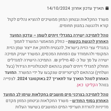
תאריך עדכון אחרון: 14/10/2024
משרד החקלאות ובטחון המזון ממשיכים להוציא נהלים לקול
קורא ולהגשה במגוון תחומים.
נוהל לתמיכה ישירה במגדלי זיתים לשמן – עדכון המועד
האחרון להגשת בקשות
– כחלק ממאמצי המשרד לתמוך
במגדלי עצי הזית בישראל, להבטיח ולחזק את ייצור שמן הזית
המקומי ולהתמודד עם הפחתת המכסים, המשרד יעניק תמיכה
ישירה על סך של כ- 40 מיליון ₪. התמיכה הישירה למגדלים
תחולק למגדלי זיתים לשמן בהתאם לטכנולוגיית הגידול (בעל
ושלחין) ובהתאם לקריטריונים שנקבעו על ידי המשרד.
המועד
האחרון לנוהל הוארך עד לתאריך 27 באוקטובר 2024
. לצפייה
בנוהל
הקליקו כאן.
נוהל לתמיכה בצרכני מים מושבים בחקלאות שימו לב המועד
האחרון בסוף החודש
– משרד החקלאות וביטחון המזון מקדם
מדיניות להורדת תעריפי המים המושבים בשיעור העלות