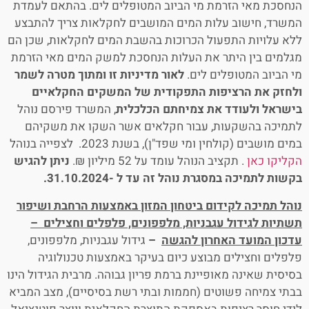
הנחסכת מאי הזרמת מי הביוב המטופלים לים. בהתאם לעמדת
המשרד, חישוב עלות המים המושבים לחקלאות צריך להתבצע
ללא עלויות התפעול הכרוכות בהשבת המים לחקלאות, שכן הם
מגלמים בין היתר את העלות הנחסכת למשק המים מאי הזרמת
מי הביוב המטופלים לים.
לאור מדיניות זו ומתוך מטרה לשמר
ולחזק את הרציפות התפקודית של המשקים החקלאיים
בישראל
ולעודד את צמיחתם הכלכלית
, המשרד פירסם נוהל
לתמיכה בהשקעות, עבור חקלאים אשר השקו את משקיהם
במים מושבים (קולחין ומי שפד"ן), בשנת 2023. לצפייה בנוהל
הקליקו כאן
. תקציב הנוהל עומד על 52 מיליון ₪.
ניתן להגיש
בקשות לתמיכה במסגרת נוהל זה עד ל -31.10.2024.
נוהל תמיכה לקידום ביטחון המזון באמצעות הרחבת ושיפור
תשתיות לגידול עגבניות, מלפפונים, פלפלים וחצילים –
עדכון המועד האחרון להגשה
–
גידול עגבניות, מלפפונים,
פלפלים וחצילים מבוצע כיום בעיקר באמצעות טכנולוגיה
בסיסית שאינה מאופיינת ברמת פריון גבוהה. מרבית הגידול הינו
בבתי צמיחה פשוטים (חממות ובתי רשת בסיסיים), מצב המביא