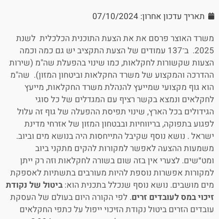
תאריך עדכון אחרון: 07/10/2024
משרד האוצר פרסם את את הצעת התוכנית הכלכלית לשנת
2025. ב־137 עמודים של הצעת התקציב יש גם כמה וכמה
הצעות שקשורות לחקלאות, כמו שינוי בהפעלת שה"מ (שירות
ההדרכה והמקצוע של משרד החקלאות וביטחון המזון). שה"מ
הוא גוף מקצועי שמייעץ להנהלת משרד החקלאות, מייעץ
לחקלאים ונמצא בקשר רציף עם המגדלים של כל סוגי
הגידולים בכל הארץ, שינוי תפיסת ההפעלה של גוף זה עלול
לפגוע בתפוקה, בריווחיות ובבטחון המזון של אזרחי מדינת
ישראל . נושא נוסף שקיבל התייחסות היה בנושא מים וביוב.
משמעות ההצעה לאפשר למקורות להקים מתקני ביוב
ומט״שים. לצערי אין בזה שום בשורה לחקלאות וזה רק ייתן
למקורות אפשרות נוספת להיות מעורבים בתשתיות לאספקת
מים מושבים. נושא נוסף שנכלל בתכנית הוא:
ביטול של נקודת
זיכוי במס לעובדים זרים
. לפי הקורה היום בעולם של העסקת
עובדים הזרים ביטול נקודת הזיכוי ייפול על כתפי החקלאים