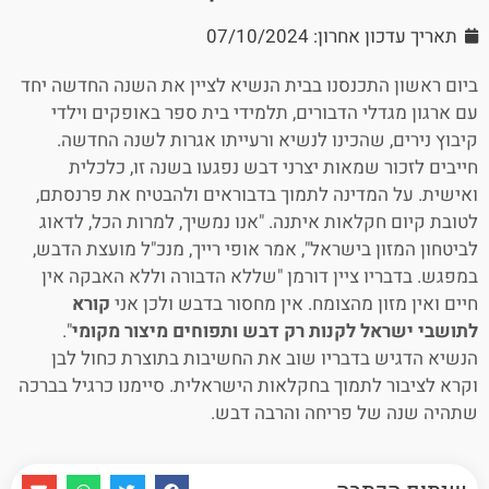
תאריך עדכון אחרון: 07/10/2024
ביום ראשון התכנסנו בבית הנשיא לציין את השנה החדשה יחד
עם ארגון מגדלי הדבורים, תלמידי בית ספר באופקים וילדי
קיבוץ נירים, שהכינו לנשיא ורעייתו אגרות לשנה החדשה.
חייבים לזכור שמאות יצרני דבש נפגעו בשנה זו, כלכלית
ואישית. על המדינה לתמוך בדבוראים ולהבטיח את פרנסתם,
לטובת קיום חקלאות איתנה. "אנו נמשיך, למרות הכל, לדאוג
לביטחון המזון בישראל", אמר אופי רייך, מנכ"ל מועצת הדבש,
במפגש. בדבריו ציין דורמן "שללא הדבורה וללא האבקה אין
חיים ואין מזון מהצומח. אין מחסור בדבש ולכן אני
קורא
לתושבי ישראל לקנות רק דבש ותפוחים מיצור מקומי
".
הנשיא הדגיש בדבריו שוב את החשיבות בתוצרת כחול לבן
וקרא לציבור לתמוך בחקלאות הישראלית. סיימנו כרגיל בברכה
שתהיה שנה של פריחה והרבה דבש.