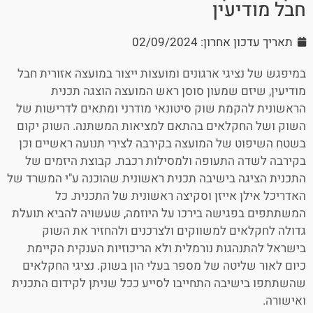
חבל מודיעין
תאריך עדכון אחרון: 02/09/2024
במיפגש של נציגי ארגונים ומועצות ייצור במועצה אזורית חבל
מודיעין, שיזם שמעון סוסן ראש המועצה הוצגה תכנית
הראשונית להקמת שוק סיטונאי מודרני ומתאים לדרישות של
השוק ושל החקלאים בהתאם למציאות המשתנה. השוק יקום
בשטח השיפוט של המועצה בקירבה לצירי תנועה ראשיים וכן
בקירבה לשדה התעופה ולמסילות רכבת. קבוצת היזמים של
התכנית הציגה בישיבה תכנית ראשונית שהוכנה ע"י המשרד של
האדריכל אילן אייזן וסקיצה ראשונית של התכנית. כל
המשתתפים בפגישה בירכו על היוזמה, שעשויה להביא תועלת
גדולה לחקלאים למשווקים ולצרכנים ולהחזיר את השוק
בישראל להתנהגות נורמלית ולא הריכוזיות הענקית הקיימת
כיום לאור שליטה של מספר בעלי הון בשוק. נציגי החקלאים
שהשתתפו בישיבה התחייבו לסייע ככל שניתן לקידום התכנית
ואישורה.