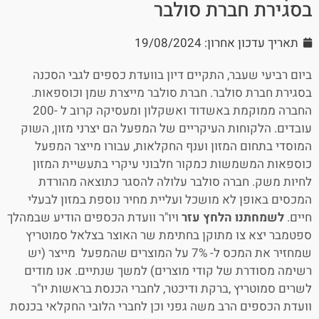
בסגירת חברת סולבר
תאריך עדכון אחרון: 19/08/2024
ביום רביעי שעבר, התקיים דיון בוועדת כספים לגבי הסכנה
בסגירת חברת סולבר. חברת סולבר מייצרת שמן וכוספאות.
החברה ממוקמת באשדוד ואשקלון ומעסיקה קרוב ל -200
עובדים. הלקוחות העיקריים של המפעל הם יצרני מזון, השוק
המוסדי בתחום המזון וענף החקלאות, עבורו מייצר המפעל
כוספאות המשמשות כמקור חלבוני עיקרי בתעשיית המזון
לחיות משק. חברה סולבר עלולה להסגר כתוצאה מהורדת
המכסים באופן לא מושכל ועליית מחיר נוספת במזון לבעלי
חיים.
לשמחתנו הלחץ עזר
ויו"ר וועדת הכספים הודיע שבמהלך
ספטמבר יצא צו מתוקן בחתימת שר האוצר בצלאל סמוטריץ
שמחזיר את המכס ל- 7% על המוצרים שהמפעל מייצר (יש
רשימה מסודרת של קודי מוצרים) למשך שנתיים. אנו מודים
לשרים סמוטריץ ,ברקת ודיכטר, לחברי הכנסת בראשות יו"ר
וועדת הכספים הרב משה גפני וכן לחברי הלובי החקלאי בכנסת