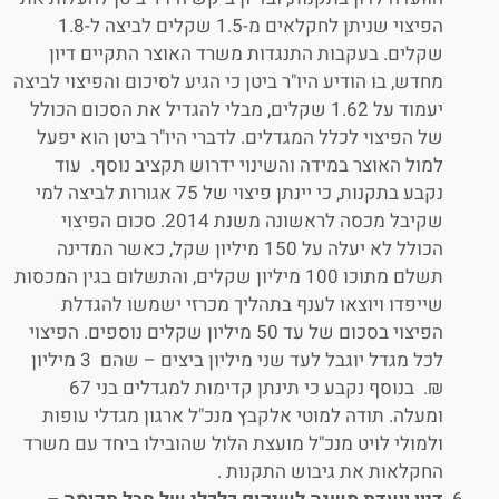
הפיצוי שניתן לחקלאים מ-1.5 שקלים לביצה ל-1.8
שקלים. בעקבות התנגדות משרד האוצר התקיים דיון
מחדש, בו הודיע היו"ר ביטן כי הגיע לסיכום והפיצוי לביצה
יעמוד על 1.62 שקלים, מבלי להגדיל את הסכום הכולל
של הפיצוי לכלל המגדלים. לדברי היו"ר ביטן הוא יפעל
למול האוצר במידה והשינוי ידרוש תקציב נוסף. עוד
נקבע בתקנות, כי יינתן פיצוי של 75 אגורות לביצה למי
שקיבל מכסה לראשונה משנת 2014. סכום הפיצוי
הכולל לא יעלה על 150 מיליון שקל, כאשר המדינה
תשלם מתוכו 100 מיליון שקלים, והתשלום בגין המכסות
שייפדו ויוצאו לענף בתהליך מכרזי ישמשו להגדלת
הפיצוי בסכום של עד 50 מיליון שקלים נוספים. הפיצוי
לכל מגדל יוגבל לעד שני מיליון ביצים – שהם 3 מיליון
₪. בנוסף נקבע כי תינתן קדימות למגדלים בני 67
ומעלה. תודה למוטי אלקבץ מנכ"ל ארגון מגדלי עופות
ולמולי לויט מנכ"ל מועצת הלול שהובילו ביחד עם משרד
החקלאות את גיבוש התקנות .