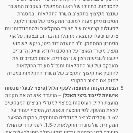
להסכמות, בתיווכו של ראש הממשלה בעקבות המשבר
שנוצר מקיצוץ בתקציב משרד החקלאות. במסגרת
הסיכום ניתן מענה למשבר התקציבי של מכון וולקני,
לפעולות קריטיות של משרד החקלאות ולהתמודדותו עם
צרכים שעלו כתוצאה מהמלחמה בדרום ובצפון. על אף
הפתרון המסתמן, יו"ר הוועדה דוד ביטן, ביקש לשמוע
מנציג משרד האוצר על ההסכם ולוודא שאכן הדברים
יושבו לשביעות רצון שני הצדדים. אנחנו מעריכים את
מאבקם של שר החקלאות ומנכ"ל משרד החקלאות
להקטין את קיצוץ התקציב של משרד החקלאות במטרה
לחזק את היצור המקומי.
הצעת תקנות המועצה לענף הלול (פיצוי לבעלי מכסות
אישיות לייצור ביצי מאכל)
– הוועדה אישרה את תקנות
מועצת הלול, העוסקות בפיצוי למגדלי הביצים המבקשים
לצאת מהענף. לפי ההצעה שאושרה, הפיצוי יעמוד על
1.62 שקלים לביצה למגדלים הוותיקים, במקום ההצעה
המקורית של משרד החקלאות ל-1.5. לפני כחודש החלה
הוועדה לדון בתקנות, ובדיון ביקש היו"ר ביטן להעלות את