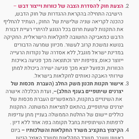
הצעת חוק להסדרת הצבה של כוורות וייצור דבש
–
הישיבה התחילה בהקראת ההגדרות של חוק הדבש,
כהכנה לקריאה שניה שלישית של החוק , העתיד להחליף
את התקנות לשעת חרום בכל הנוגע להיתרי רעיית דבורת
הדבש כמאביקה החשובה לחקלאות הישראלית. החקיקה
בנושא נמשכת קרוב לעשור. מכיוון שמרעה הדבורים
במדינת ישראל מוגבל, ללא אסדרה של נקודות הרעייה
ייווצר כאוס, צפיפות יתר וכתוצאה מכך פגיעה באיכות
הכוורות, וכפועל יוצא מכך פגיעה ישירה ביכולת למתן
שירותי האבקה נאותים לחקלאות בישראל.
אישור תקנות תכנון משק החלב (העברת מכסות של
יצרנים שיתופיים בענף החלב)–
, ועדת הכלכלה אישרה
את השינויים בתקנות, המאפשרים העברת מכסות של
יצרנים שיתופיים, בהתאם למציאות המשתנה. התקנות
כוללים יישום של החלטת הממשלה בעניין מתן עדיפות
לרפתות השיתופיות בחבל תקומה בפה אחד ללא דיון .
הקיצוץ בתקציב משרד החקלאות והשלכותיו –
ביום
ראשון שעבר, משרד החקלאות ומשרד האוצר הגיעו