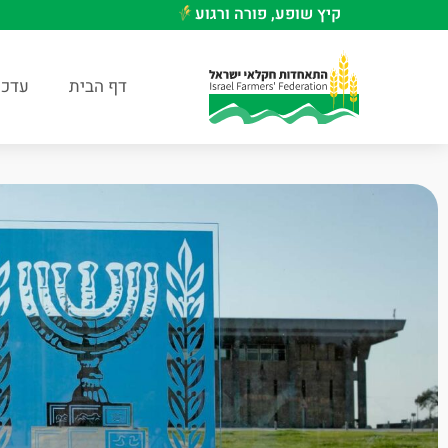
קיץ שופע, פורה ורגוע
דף הבית
עדכו