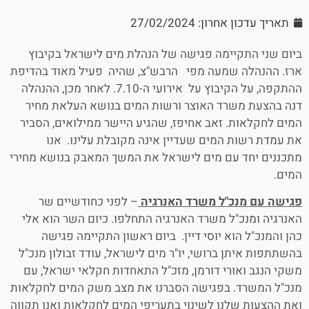
תאריך עדכון אחרון: 27/02/2024
ביום שני התקיימה פגישה של הנהלת מים לישראל בקיבוץ
ארז. ההנהלה שמעה מפי הרבש"צ, שהיה פעיל מאוד בהדיפת
ההתקפה, על הקיבוץ על אירועי ה-7.10. לאחר מכן, ההנהלה
דנה בהצעת משרד האוצר ורשות המים בנושא העלאת מחיר
המים לחקלאות. זאב אחיפז, שהגיע היישר ממילואים, הסביר
את עמדת רשות המים שעדיין אינה מקובלת עלינו. אנו
מתכננים יחד עם מים לישראל את המשך המאבק בנושא מחירי
המים.
פגישה עם מנכ"ל משרד האנרגיה
– לפני כחודשיים שר
האנרגיה ומנכ"ל משרד האנרגיה התחלפו. כיום השר הוא אלי
כהן והמנכ"ל הוא יוסי דיין. ביום ראשון התקיימה פגישה
בהשתתפות איתן ברושי, יו"ר מים לישראל, עודד זבולון מנכ"ל
משקי הנגב ואורי דורמן, מזכ"ל התאחדות חקלאי ישראל, עם
מנכ"ל המשרד. בפגישה הסברנו את מצב משק המים לחקלאות
ואת ההצעות שלנו לשינוי בתעריפי המים לחקלאות ואנו תקווה