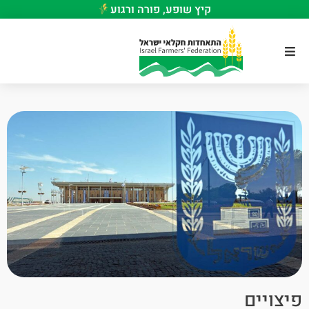
קיץ שופע, פורה ורגוע
פיצויים