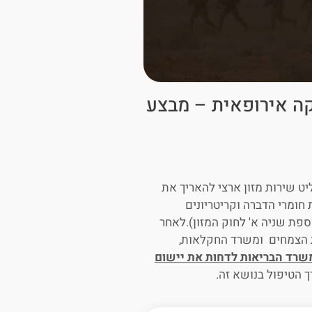
ה אירופאית – מבצע
ט שירות מזון ארצי להאריך את
ומרי הדברה וקריטריונים
יים).בקרוב יפורסם צו להארכה עד סוף שנת 2024 (תוספת שניה א' לחוק המזון).לאחר
ת הצמחים ומשרד החקלאות,
שרד הבריאות לדחות את יישום
 הטיפול בנושא זה.