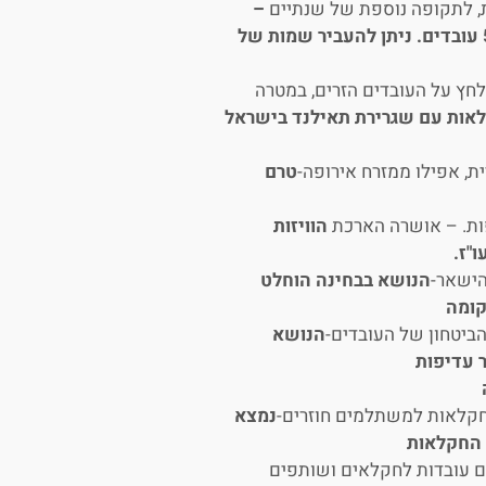
ת, לתקופה נוספת של שנתיים
–
רשות האוכלוסין פרסמה נוהל, שיאפשר להחזיר כ-5,000 עובדים. ניתן להעביר שמות של
חץ על העובדים הזרים, במטרה
אות עם שגרירת תאילנד בישראל
ת, אפילו ממזרח אירופה-
טרם
פות. – אושרה הארכת
הוויזות
"ז.
הישאר-
הנושא בבחינה הוחלט
קומה
ביטחון של העובדים-
הנושא
 עדיפות
חקלאות למשתלמים חוזרים-
נמצא
 החקלאות
ם עובדות לחקלאים ושותפים