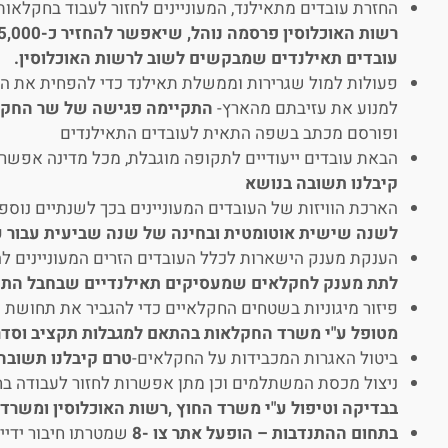
החזרת עובדים מתאילנד, המעוניינים לחזור לעבוד בחקלאו
עובדים תאילנדים שמבקשים לשוב לרשות האוכלוסין.
פעולות למול שגרירות וממשלת תאילנד כדי להפחית את הל
למנוע את עזיבתם מהארץ-
התקיימה פגישה של שר החקל
ופורסם מכתב בשפה התאית לעובדים התאילנדים
הבאת עובדים ייעודיים לתקופה מוגבלת, מכל מדינה אפשרי
קיבלנו תשובה בנושא
הארכת הוויזות של העובדים המעוניינים בכך לשנתיים נוס
לשנה שישית אוטומטית ובחינה של שנה שביעית עבור עו
הענקת מענק הישארות לכלל העובדים הזרים המעוניינים ל
לתת מענק לחקלאים שמעסיקים תאילנדיים שבחבל הת
פיזור מיגוניות בשטחים החקלאיים כדי להגביר את תחושת ה
מטופל ע"י משרד החקלאות בהתאם למגבלות תקציב וסדר
ביטול האגרות המכבידות על החקלאים-
טרם קיבלנו תשובה
ניצול מכסת המשתלמים וכן מתן אפשרות לחזור לעבודה ב
בבדיקה וטיפול ע"י משרד החוץ ,רשות האוכלוסין ומשרד
בתחום ההתנדבות – הופעל אתר צו -8
שמטרתו חיבור ידיי