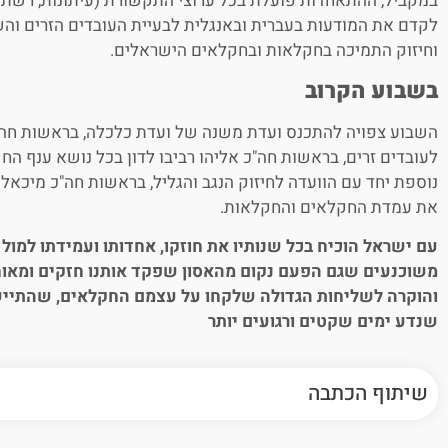
במקביל, ההתאחדות פועלת בכל ערוצי התקשורת (עיתונות, רשתות
לקדם את המודעות בעברית ובאנגלית לבעיית העובדים הזרים והש
וחיזוק התמיכה בחקלאות ובחקלאים הישראלים.
בשבוע הקרוב
השבוע צפויה להתכנס ועדת משנה של ועדת כלכלה, בראשות חה"כ
לעובדים זרים, בראשות חה"כ אליהו רביבו לדון בכל נושא ענף הח
נוספת יחד עם הוועדה לחיזוק הנגב והגליל, בראשות חה"כ מיכאל בי
את עמדת החקלאים והחקלאות.
עם ישראל הוכיח בכל שנותיו את חוזקו, אחדותו ועמידתו למול 
משוכנעים שגם הפעם נקום מהאסון שפקד אותנו חזקים ומאוחד
והוקרה לשליחות הגדולה שלקחו על עצמם החקלאים, שהתיישב
שנדע ימים שקטים ורגועים יותר
שיתוף הכתבה