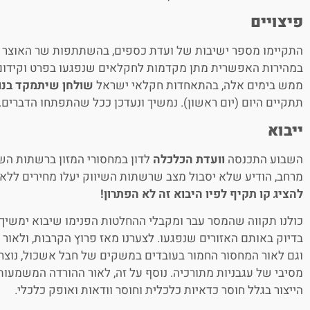
פיצויים
התקיימו מספר ישיבות של ועדת כספים, בהשתתפות שר האוצר ו
במהירות האפשרית מתן מקדמות לחקלאים שנפגעו בפרט וקידום 
ממש בימים אלה, בהתאחדות חקלאי ישראל
שולחן שיתמקד בנו
תתקיים היום (יום ראשון). נמשיך ונעדכן ככל שהתפתחו הדברים
ייבוא
השבוע התכנסה
וועדת הכלכלה
לדון במחסורי המזון ברשתות השי
מרחב, הודיע שלא יסבול מצב שרשתות השיווק יעלו מחירים ללא 
להציג קו תקיף לפיו היבוא זה לא הפתרון!
כולנו תקווה שהמסר עבר ומקבלי ההחלטות הפנימו שיבוא ימשי
בדיוק באותם האזורים שנפגעו. לצערנו מאז פרוץ הקרבות, ולאו
וגם לאור המחסור החמור בעובדים במשקים של חבל אשכול, נוצר 
מסיבי של עגבניות מתורכיה. נוסף על זה, לאור ההורדה המשמעו
הייצור בגלל חוסר כדאיות כלכלית וחוסר וודאות ואופק כלכלי.