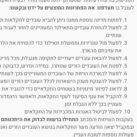
הפגישה, בה עלו רעיונות שמטרתן לתת מענה מהיר לבעיה האקו
לענבל בו
תעדפנו את הפתרונות המוצעים על ידנו ובקשנו:
לפתוח מדינה נוספת ממנה ניתן להביא עובדים לחקלאות וכב
לפעול להחזרת עובדים מתאילנד המעוניינים לחזור לעבוד
שנתיים.
לפעול מול שגרירות וממשלת תאילנד כדי להפחית את הלחץ
את עזיבתם מהארץ.
לפעול להבאת עובדים ייעודיים לתקופה מוגבלת, מכל מדי
לפנות את העובדים הזרים שנותרו, במידה ונדרש, כדבוקה
לפעול להארכת הויזות של העובדים המעוניינים בכך לשנתיי
לפעול להענקת מענק הישארות לכלל העובדים הזרים המעונ
לדאוג לפיזור מיגוניות בשטחים החקלאיים כדי להגביר את 
להקביל את ענף הסיעוד לענף החקלאות, ולאפשר היצמדות ע
מעוניין בכך ללא הגבלת זמן.
לפעול לביטול האגרות המכבידות על החקלאים
בעקבות השיחות והמכתב
התחילו ברשות לבדוק את היתכנותם 
ובמקביל יצאה הודעה משר החקלאות בנושא העובדים הזרים ואנו 
פעולות נוספות לטובת העניין.