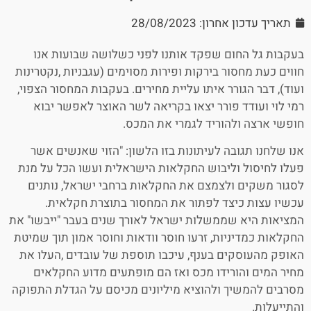
תאריך עדכון אחרון: 28/08/2023
בעקבות גל החום שפקד אותנו לפני כשלושה שבועות אנו
חווים כעת מחסור בירקות ופירות מסוימים (עגבניות ,נקטרינות
ועוד), דבר הגורר איתו עליית מחירים. בעקבות המחסור הצפוי,
רמי לוי ועודד פורר יצאו בקריאה לשר האוצר לאפשר יבוא
חופשי ארצה ולהוריד לגמרי את המכס.
אנו שלחנו תגובה לעיתונות בזו הלשון: "הזוי שאנשים אשר
פעלו לחיסול וליבוש החקלאות הישראלית ועשו הכל על מנת
לסגור משקים ולצמצם את החקלאות ברחבי ישראל, נותנים
עכשיו עצות כיצד לפתור את המחסור בתוצרת חקלאית.
המציאות היא שממשלות ישראל לאורך שנים בעבר "ייבשו" את
החקלאות כמדיניות, זרעו חוסר וודאות וחוסר אמון תוך שמיטת
האופק מהעוסקים בענף, עיכבו תוספת של עובדים ,העלו את
מחיר המים והורידו מכס ואז הם מופתעים מדוע החקלאים
מסרבים להמשיך ולהוציא מיליונים מכיסם על הגדלת התפוקה
והתייעלות.