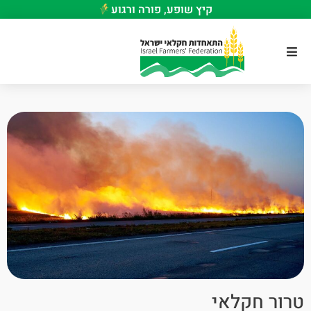
קיץ שופע, פורה ורגוע
טרור חקלאי