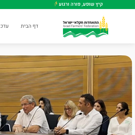
קיץ שופע, פורה ורגוע
דף הבית
עדכו