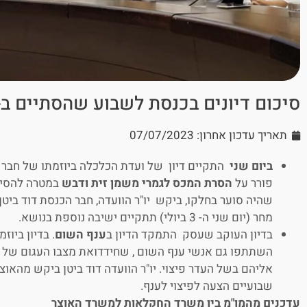
סיכום דיונים בכנסת לשבוע שהסתיים ב- 9/6
תאריך עדכון אחרון: 07/07/2023
ביום שני
התקיים דיון של ועדת הכלכלה ביוזמתו של חבר
פורר על
הסרת המכס לגמרי משמן זית ודבש
במטרה להסיר 
שהיה סוער בחלקו, ביקש יו"ר הוועדה, חבר הכנסת דוד ביטן
מחר (יום שני ה- 3 ביולי) תתקיים ישיבה נוספת בנושא.
בדיון העוקב שעסק התמקד הדיון ב
ענף השום
. בדיון ביוז
השתתפו גם אנשי ענף השום , שחידדואת מצבו העגום של 
אליהם בשל העדר פיצוי. יו"ר הוועדה דוד ביטן ביקש מהאוצ
שבועיים הצעה לפיצוי לענף.
עדכנים מהמו"מ בין משרד החקלאות למשרד האוצר