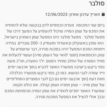
סולבר
תאריך עדכון אחרון: 12/06/2023
ביום שני התכנסה וועדת הכספים לדון בבקשה שלא להפחית
את המכס על שמן הסויה שיכול להשפיע על המשך דרכו של
מפעל סולבר . מפעל סולבר הינו המפעל שמן האחרון בישראל,
הוא שוכן באשקלון ובאשדוד ומעסיק כ- 200 עובדים. במידה
ויופחת המכס המפעל יהיה בסכנת סגירה, דבר שישפיע על
שוק הכוספאות (תוצר לוואי של השמן סויה) ועשוי להעלות את
מחיר המטרה של החלב ומחיר הפטם. יו"ר הוועדה, חה"כ משה
גפני ביקש בישיבה ממשרד האוצר להביא בתוך ארבעה ימים
נייר עמדה לגבי הנושא. כמו כן, גפני ביקש ממשרד הכלכלה
חוות דעת (תוך ארבעה ימים גם כן) לגבי המוצרים התחליפיים
של שמן סויה – שמן חמניה ושמן קנולה. אנו כולנו תקווה
שמשרד האוצר יסכים להחריג את שמן הסויה מהפחתת המכס
ובכך אולי להציל את המפעל מסכנת סגירה.