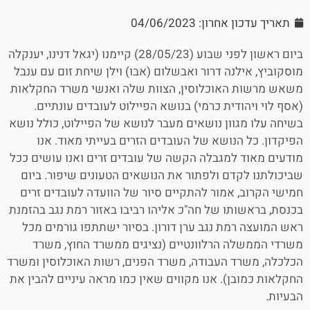
תאריך עדכון אחרון: 04/06/2023
ביום ראשון לפני שבוע (28/05/23) קיימנו (יגאל דנינו, יענקלה
מוסקוביץ, אילנה דרור ואבשלום (אבו) וילן שיחת זום עם ענבל
משאש מרשות האוכלוסין, הצוות שלה ואנשי משרד החקלאות
(אסף לוי ויהודית כרמי) בנושא הפיילוט לעובדים עונתיים.
בשיחה עלו מגוון נושאים מעבר לנושא של הפיילוט, כולל נושא
הפיקדון. כל הנושא של העובדים הזרים בעייתי מאוד. אנו
מודעים מאוד למגבלה הקשה של עובדים זרים ואנו עושים ככל
שביכולתנו לקדם ולפתור את הנושאים הטעונים שיפור. ביום
חמישי הקרוב, אמור להתקיים סיור של הוועדה לעובדים זרים
בכנסת, בראשותו של חה"כ אליהו רביבו באזור רמת נגב בהזמנת
ראש המועצה רמת נגב ערן דורון. בסיור ישתתפו גורמים מכל
משרדי הממשלה הרלוונטיים (נציגים ממשרד החוץ, משרד
הכלכלה, משרד העבודה, משרד הפנים, רשות האוכלוסין ומשרד
החקלאות כמובן). אנו מקווים שאין כמו מראה עיניים להבין את
הבעיות.