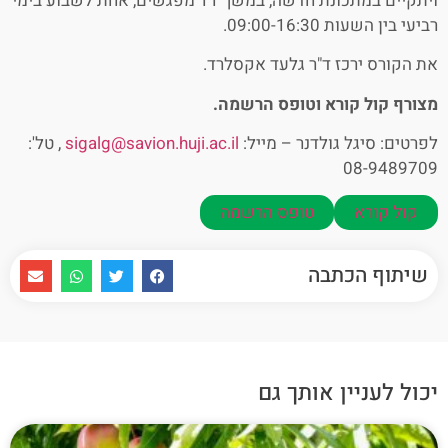
ויתקיים במתכונת חדשה, במשך 11 מפגשים, אחת לשבוע בימי
רביעי בין השעות 09:00-16:30.
את הקורס ירכז ד"ר גלעד אקסלרד.
מצורף קול קורא וטופס הרשמה.
לפרטים: סיגל גולדנר – מייל:
sigalg@savion.huji.ac.il
, טל':
08-9489709
קול קורא
טופס הרשמה
שיתוף הכתבה
יכול לעניין אותך גם