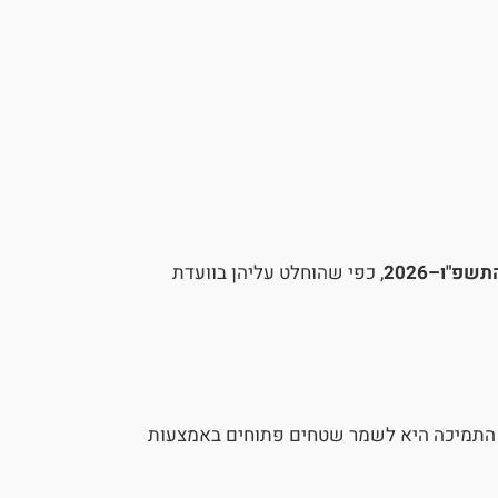
פ"ו–2026
, כפי שהוחלט עליהן בוועדת
ן המזון פרסם נוהל לתמיכה ישירה בשטחים פתוחים באמצעות רעיית בקר לשנת 2026. מטרת התמיכה היא לשמר שטחים פתוחים באמצעות