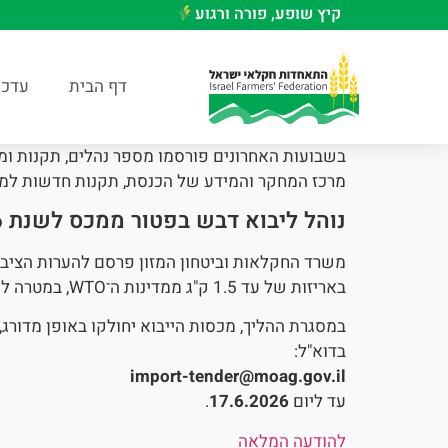
קיץ שופע, פורה ורגוע
דף הבית
עדכו
בשבועות האחרונים פורסמו מספר נהלים, תקנות ומ
מרכז המחקר והמידע של הכנסת, תקנות חדשות למש
נוהל ליבוא דבש בפטור ממכס לשנת 2026
משרד החקלאות וביטחון המזון פרסם להערות הציבור
באריזות של עד 1.5 ק"ג ממדינות ה־WTO, במטרה להגדיל את ההיצע ולהוזיל את המחיר לצרכן.
במסגרת ההליך, מכסות הייבוא יחולקו באופן מדורג, 
בדוא"ל:
import-tender@moag.gov.il
עד ליום
17.6.2026
.
להודעה המלאה