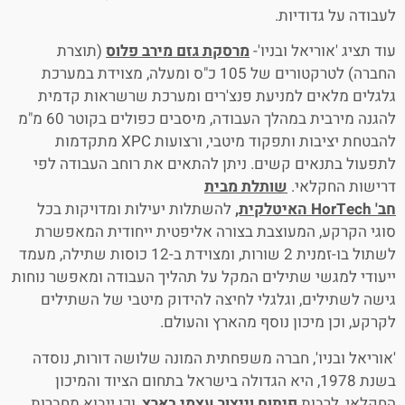
לעבודה על גדודיות.
עוד תציג 'אוריאל ובניו'-
מרסקת גזם מירב פלוס
(תוצרת
החברה) לטרקטורים של 105 כ"ס ומעלה, מצוידת במערכת
גלגלים מלאים למניעת פנצ'רים ומערכת שרשראות קדמית
להגנה מירבית במהלך העבודה, מיסבים כפולים בקוטר 60 מ"מ
להבטחת יציבות ותפקוד מיטבי, ורצועות XPC מתקדמות
לתפעול בתנאים קשים. ניתן להתאים את רוחב העבודה לפי
דרישות החקלאי.
שותלת מבית
חב'
HorTech
האיטלקית,
להשתלות יעילות ומדויקות בכל
סוגי הקרקע, המעוצבת בצורה אליפטית ייחודית המאפשרת
לשתול בו-זמנית 2 שורות, ומצוידת ב-12 כוסות שתילה, מעמד
ייעודי למגשי שתילים המקל על תהליך העבודה ומאפשר נוחות
גישה לשתילים, וגלגלי לחיצה להידוק מיטבי של השתילים
לקרקע, וכן מיכון נוסף מהארץ והעולם.
'אוריאל ובניו', חברה משפחתית המונה שלושה דורות, נוסדה
בשנת 1978, היא הגדולה בישראל בתחום הציוד והמיכון
החקלאי, לרבות
פיתוח וייצור עצמי בארץ
, וכן ייבוא מחברות