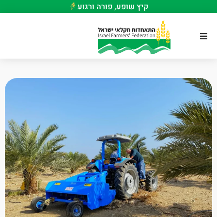
קיץ שופע, פורה ורגוע