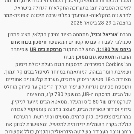
העבודה בשדות ובמטעים, חיסכון משמעותי בכוח אדם, ותרומה
לאיכות הסביבה יוצג בתערוכה החקלאית הגדולה בישראל,
לחדשנות בחקלאות- שתיערך במו"פ ערבה תיכונה וצפונית-תמר
בחצבה ב-28-29 בינואר 2026.
חברת
'אוריאל ובניו'
, מתמחה בציוד ומיכון חקלאי, תציג פתרון
טכנולוגי לעבודה עם טרקטורים המאפשר
חיסכון בכוח אדם
ביחס של 1:180
, המשלב התקנת
מרסקת גזם
UR
שפיתחה
החברה ו
מטאטא גזם ממוכן
מבית
חב' Corbins הספרדית. מרסקות הגזם בעלת יכולת ריסוק
ושאיבת חומר גבוהה, המותאמת במיוחד לטיפול בגזם קל ונמוך.
מצוידת ב-18 פטישי ריסוק ארוכים, מערכת קלשוניים אחוריים
ותוספת סכינים נגדיות לשיפור תהליך הריסוק עד פירוק מוחלט
של הגזם. מרסקת ה-UR, במשקל 780 ק"ג, מתאימה
לטרקטורים של 80 כ"ס ומעלה. מטאטא הגזם מיועד לניקיון,
גירוף וסידור שאריות הגזם, מעוצב במבנה קומפקטי לעבודה
במרחבים צפופים, כגון כרמים, מטעים ובתי רשת. המערכת
כוללת בקרה חשמלית ידידותית למפעיל, ומאפשרת לכוונן את
רוחב וגובה העבודה בשליטה הידראולית ומכנית, כולל אפשרות