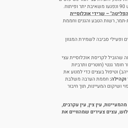
ייחודיים (זני מורשת) שגדלו בעבר ב"ציר המעיינות" ממערב לכביש 90 ונפגעו משאיבת יתר ופיתוח.
הפליטה" – שרידי אוכלוסיית
ת-תמר, רשות הטבע והגנים וחממת
ם ופעילי סביבה לשמירת המגוון
ה שהוביל לקריסת אוכלוסיית עצי
ר חומר גנטי (חוטרים ותרביות
הב) וטיפול בעצים כדי למנוע את
 וקהילה:
חממת הערבה משלבת
י ושיקום המעיינות, תוך חיבור
מעיינות, עין צין, עין עקרבים,
לוש, עצים צעירים שמהוויים את