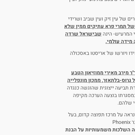
ם של עין זיק ועין שביב ושרידי
 של תמרי פרא עתיקים ממין שלא
 המרעיש- הינה
שבישראל שרדה
 מידה עולמי.
ו ויורשו של אריסטו באסכולה
 ד"ר מירב מאירי ממוזיאון הטבע
 גרוס-בלתאזר, ממכון מונפלייה
רת תביעה ייצוגית שהוגשה כנגדה
במסגרתו בוצעה הערכה מקיפה
י שלהם.
נראה על מרכז תפוצה קדום, בעל
התאמות לתנאים ההיפר-צחיחים של הנגב. הימצאותו של תמר הבר Phoenix
 לה השלכות משמעותיות על הבנת