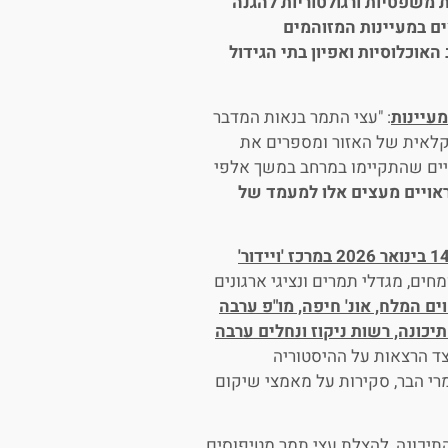
 משפטיות ורגולטוריות להגנה
ים במעיינות המזוהמים
האוכלוסיות ואפיון בתי הגידול
מעיינות
: "עצי התמר בנאות המדבר
חקלאית של האזור ומספרים את
יים שהתקיימו במרחב במשך אלפי
 ראויים מעצים אלו למעמד של
ממצאי המחקר והסקר- יוצגו בכנס 'תמרי המעיינות' שייערך ב-14 בינואר 2026 במרכז 'ויידור'
ם, מגדלי תמרים ונציגי ארגונים
ם המלח, אונ' חיפה, מו"פ ערבה
יכונה, רשות ניקוז ונחלים ערבה
צד הרצאות על ההיסטוריה
י הבר, סקירות על מאמצי שיקום
2 בערבה התיכונה, להצלת עצי תמר מטיפוסים