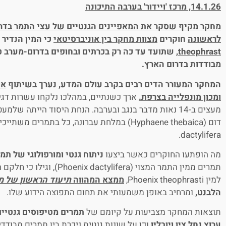
14.1.26, מרכז 'ויידור' בערבה התיכונה
מחקר מקיף שסקר את המאפיינים הגנטיים של עצי התמר בדר
לראשונה
חוקרים
מצוות מחקר בין אוניברסיטאי
כי המין הנדיר 
theophrast
,
שתועד עד כה רק בכרתים ובחופים בדרום-מערב טו
מבודדות בדרום הארץ.
המחקר המעורר הדים רבים בקרב עולם המדע, נערך בשיתוף
או
ומכון מונפלייה בצרפת.
מעצים ב-14 נאות מדבר בנגב ובערבה. הנחת היסוד הייתה שלמ
dactylifera.
מה הופתעו החוקרים כאשר ביצעו
ניתוח גנטי ומורפולוגי של תמ
תמרים ממין התמר המצוי (Phoenix dactylifera), וגילו כי חלקם הינם
למין Phoenix theophrasti,
ממצא המהווה
תיעוד הראשון
של מי
הלבנט,
ומרחיב באופן משמעותי את תחום התפוצה הידוע שלו.
תוצאות המחקר מצביעות על קיומם של
תמרים מטיפוסים גנטיים
ערוץ נחל צין ויובליו
וכן על שונות גנטית ניכרת בין תמרים מבודדי