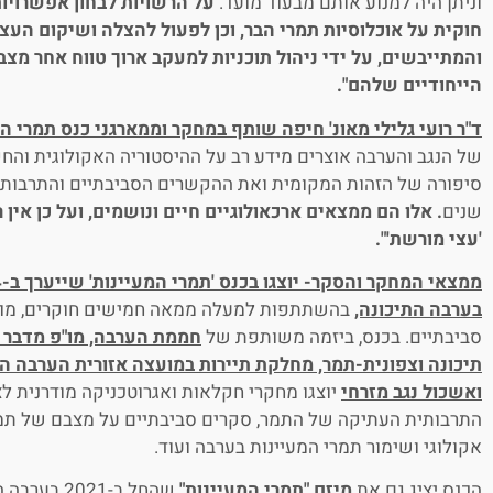
וניתן היה למנוע אותם מבעוד מועד.
על הרשויות לבחון אפשרויות
חוקית על אוכלוסיות תמרי הבר, וכן לפעול להצלה ושיקום העצ
והמתייבשים, על ידי ניהול תוכניות למעקב ארוך טווח אחר מצב 
הייחודיים שלהם".
ד"ר רועי גלילי מאונ' חיפה שותף במחקר וממארגני כנס תמרי ה
של הנגב והערבה אוצרים מידע רב על ההיסטוריה האקולוגית וה
סיפורה של הזהות המקומית ואת ההקשרים הסביבתיים והתרבות
שנים
. אלו הם ממצאים ארכאולוגיים חיים ונושמים, ועל כן אין
'עצי מורשת'".
בערבה התיכונה,
בהשתתפות למעלה ממאה חמישים חוקרים, מומחי
סביבתיים. בכנס, ביזמה משותפת של
חממת הערבה, מו"פ מדבר וי
תיכונה וצפונית-תמר, מחלקת תיירות במועצה אזורית הערבה הת
ואשכול נגב מזרחי
יוצגו מחקרי חקלאות ואגרוטכניקה מודרנית ל
התרבותית העתיקה של התמר, סקרים סביבתיים על מצבם של תמר
אקולוגי ושימור תמרי המעיינות בערבה ועוד.
הכנס יציג גם את
מיזם "תמרי המעיינות
"
שהחל ב-021