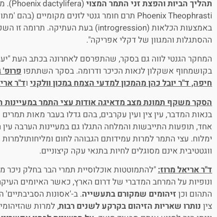
תהליך הביות והפצת זני התמר המצוי
(ifera
Phoenix Theophrasti תרם חומר גנטי לזנים מקומיים (ב
באמצעות הכלאות (introgression) בעת העתיקה.
ההסתגלות והמגוון של דקלי אפריקה".
המחקר הגנטי לווה גם בסקר, שהתפרסם לאחרונה בכתב העת "יער"
בקושמחוף אשקלון לנאות הכיכר ודרומה. בסקר השתתפו
פרופ' ג
חיפה, ד"ר יובל כהן מהמכון למדעי הצמח במכון וולקני
ו
ד"ר ארי
הסקר משקף תמונת מצב מדאיגה אודות עצי התמר במעיינות ה
אחד, תופעות התייבשות והמלחה התגלו גם במעיינות הערבה עין רדי
ימלוח. עצי התמר למרות עמידותם הגבוהה לחום ומליחותולמרות מ
ווגטטיבית אינם מסוגלים לחיות בתנאי עקה קיצוניים.
ד"ר אריאל מרוז:
"להתמוטטות אוכלוסיית תמרי הבר בחלק ניכר מה
ונופיות על המרחב המדברי של דרום הארץ, כאשר האיומים העיקרי
התהום וכן
זיהומים שמקורם בתעשייה
. ב-'אסונות הסביבתיים' 
צין
נותרו שאריות הזיהום בקרקע לשנים רבות
, למרות שהזיהומ