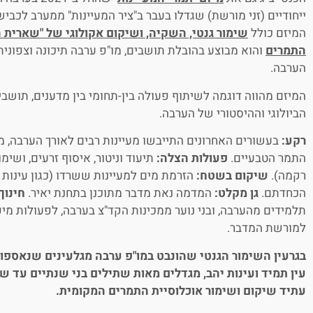
המיזם כולל
שימור גנטי, השקיה, ושיקום אקולוגי של "שארית 
התמרים
והוא מבוצע בהובלת תושבים, מו"פ ערבה תיכונה וצפוני
הערבה.
המיזם מהווה דוגמה לשיתוף פעולה בין-תחומי בין מדענים, תושבי
הביולוגי וההיסטורי של הערבה.
רקע:
בעשורים האחרונים התייבשו מעיינות רבים לאורך הערבה, מ
התמר הטבעיים.
פעולות הצלה:
תיעוד וניטור, איסוף זרעים, ושימו
רקמה).
שיקום בשטח:
הזרמת מים למעיינות ששרדו (כגון עינות י
הכחדתם.
גן מקלט:
המדמה נאת מדבר מתוכנן בתחנת יאיר.
חינוך
תלמידים מהערבה, ובני נוער ממכינות הקד"צ בערבה, לפעולות מיפו
למורשת המדבר.
בגרעין השימור הגנטי שהונבט במו"פ ערבה מגלעינים שנאספו מה
עין תמיד ועינות יהב, מגדלים מאות שתילים בני שנתיים עד ש
עתיד שיקום ושימור אוכלוסיית התמרים המקומית.