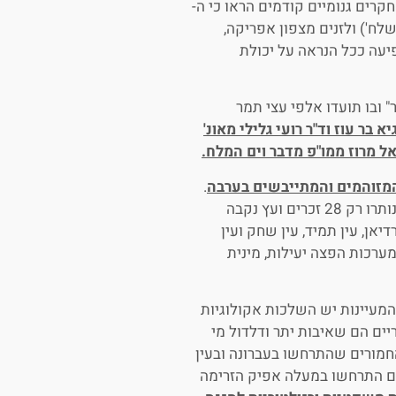
Phoenix dactyl). מחקרים גנומיים קודמים הראו כי ה-
הם 'מתושלח') ולזנים מצפון אפריקה,
 תרומה זו השפיעה ככל הנראה על יכולת
 ובו תועדו אלפי עצי תמר
יא בר עוז וד"ר רועי גלילי מאונ'
אל מרוז ממו"פ מדבר וים המלח.
מזוהמים והמתייבשים בערבה
.
בנאות המדבר, עין צין ועין עקרבים, בהם גדלו בעבר מאות תמרים נותרו רק 28 זכרים ועץ נקבה
אן, עין תמיד, עין שחק ועין
ערכות הפצה יעילות, מינית
מעיינות יש השלכות אקולוגיות
ים הם שאיבות יתר ודלדול מי
החמורים שהתרחשו בעברונה ובעין
ים התרחשו במעלה אפיק הזרימה