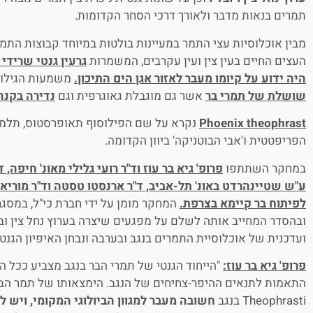
תמרים בנאות מדבר ולאורך דרכי הסחר הקדומות.
מבין אוכלוסיות עצי התמר במעיינות בולטות במיוחד קבוצות התמרי
העצים החיים בעין צין ועין עקרבים, המשמרות
גרעין גנטי שרידי
היה ידוע על קיומו מעבר לאזור אגן הים התיכון.
משמעות הגילוי
שושלת של תמרי בר
אשר גם מוגבלת גאוגרפית וגם
נדירה בקנה
Phoenix theophrast
נקרא על שם הפילוסוף תאופרסטוס, תלמיד
הפריפטטית ו'אבי הבוטניקה' ביוון הקדומה.
במחקר השתתפו
פרופ' גיא בר עוז וד"ר רועי גלילי מאונ' חיפה,
ע"ש שטיינהרדט באונ' תל-אביב, ד"ר ארנסטו טסטה וד"ר מוריאל
לפיתוח בר קיימא בצרפת.
המחקר מומן על ידי חברת כי"ל, במסג
ובהסדר המחייב אותה לשלם על מפגעים שיצרה בערוץ נחל צין ו
ועדכנית של אוכלוסיית התמרים בנגב ובערבה ונבחן האיפיון הגנט
פרופ' גיא בר עוז
:
"הייחוד הגנטי של תמרי הבר בנגב מצביע ככל ה
Theophrasti בנגב
חשובה מעבר למגוון הביולוגי המקומי, ויש