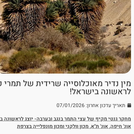
מין נדיר מאוכלוסייה שרידית של תמרי 
לראשונה בישראל!
תאריך עדכון אחרון: 07/01/2026
מחקר גנטי מקיף של עצי התמר בנגב ובערבה- יוצג לראשונה בכנ
אונ' חיפה, אונ' ת"א, מכון וולקני ומכון מונפלייה בצרפת