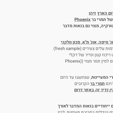
ום הארץ
זיהו
של תמרי בר
Phoenix
רקיה, מצוי גם בנאות מדבר
נ' חיפה, אונ' ת"א, מכון וולקני
ארך כשנתיים, במהלכו נלקחו עשרות דגימות עלים צעירים (fresh sample)
עט ריכוז קטן ונדיר של דקלי
דום (Hyphaene thebaica) במלחת עברונה, כל בתמרים משתייכים למין תמר מצוי ((Phoenix
רי המעיינות
, שנחשבו עד היום
תמרי בר
הקרובים
ן נדיר זה
באזור דרום
 ייחודיים בנאות המדבר לאורך
ם הגדלים בסביבת מעיינות, לבין