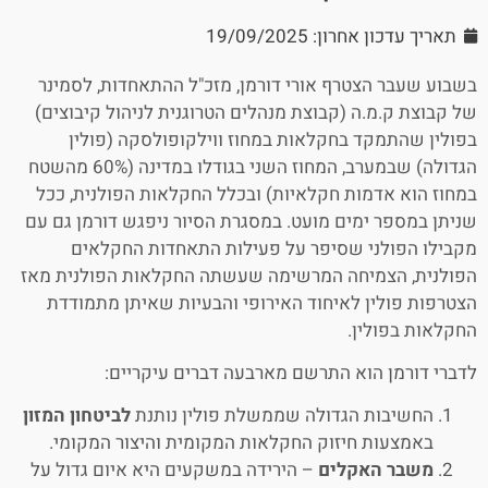
תאריך עדכון אחרון: 19/09/2025
בשבוע שעבר הצטרף אורי דורמן, מזכ"ל ההתאחדות, לסמינר
של קבוצת ק.מ.ה (קבוצת מנהלים הטרוגנית לניהול קיבוצים)
בפולין שהתמקד בחקלאות במחוז ווילקופולסקה (פולין
הגדולה) שבמערב, המחוז השני בגודלו במדינה (60% מהשטח
במחוז הוא אדמות חקלאיות) ובכלל החקלאות הפולנית, ככל
שניתן במספר ימים מועט. במסגרת הסיור ניפגש דורמן גם עם
מקבילו הפולני שסיפר על פעילות התאחדות החקלאים
הפולנית, הצמיחה המרשימה שעשתה החקלאות הפולנית מאז
הצטרפות פולין לאיחוד האירופי והבעיות שאיתן מתמודדת
החקלאות בפולין.
לדברי דורמן הוא התרשם מארבעה דברים עיקריים:
החשיבות הגדולה שממשלת פולין נותנת
לביטחון המזון
באמצעות חיזוק החקלאות המקומית והיצור המקומי.
משבר האקלים
– הירידה במשקעים היא איום גדול על