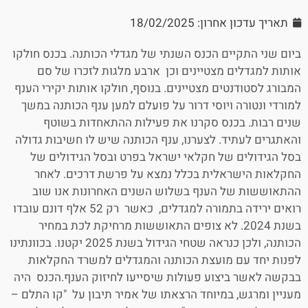
תאריך עדכון אחרון: 18/02/2025
ביום שני התקיים הכנס השנתי של מגדלי הכותנה. בכנס חולקו
אותות למגדלים מצטיינים וכן ארבע מלגות לזכרו של סם
המבורג לסטודנטים מצטיינים. בנוסף, חולקו אותות יקירי הענף
למורדי ונטורה ויוסי דרור על פועלם למען ענף הכותנה במשך
שנים רבות. בכנס סקרנו את פעילות ההתאחדות בשוטף
והאתגרים לעתיד. לצערנו, ענף הכותנה שיש לו חשיבות גדולה
בסל הגידולים של חקלאי ישראל בפרט ובסל הגידולים של
החקלאות הישראלית בכלל נמצא על פרשת דרכים. לאחר
ההתאוששות של הענף בשלוש השנים האחרונות אנו שוב
רואים ירידה בתמורה למגדלים, כאשר רק 52 אלף דונם עובדו
בשנת 2024. לא צופים התאוששות מרחיקת לכת במחיר
הכותנה, ולכן כנראה שטחי הגידול בשנת 2025 יקטנו. בכוונתינו
לפנות יחד עם מועצת הכותנה והמגדלים למשרד החקלאות
בבקשה לאשר ביצוע פעולות שיסייעו לחיזוק הענף.הכנס היה
מעניין ומרגש, במיוחד הרצאתו של אמיר תיבון על "קו התלם –